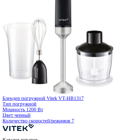
Блендер погружной Vitek VT-HB1317
Б
Тип
погружной
4
Мощность
1200 Вт
Цвет
черный
Количество скоростей/режимов
7
Каталог товаров