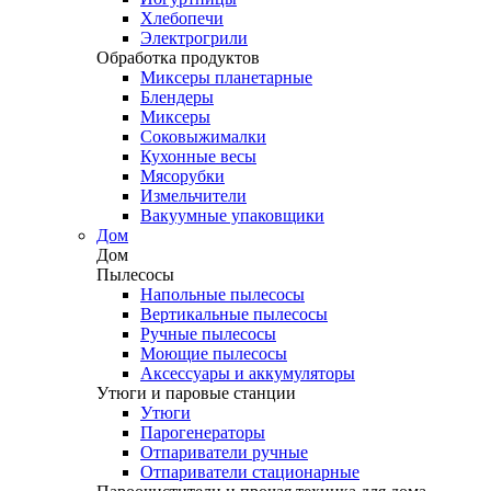
Хлебопечи
Электрогрили
Обработка продуктов
Миксеры планетарные
Блендеры
Миксеры
Соковыжималки
Кухонные весы
Мясорубки
Измельчители
Вакуумные упаковщики
Дом
Дом
Пылесосы
Напольные пылесосы
Вертикальные пылесосы
Ручные пылесосы
Моющие пылесосы
Аксессуары и аккумуляторы
Утюги и паровые станции
Утюги
Парогенераторы
Отпариватели ручные
Отпариватели стационарные