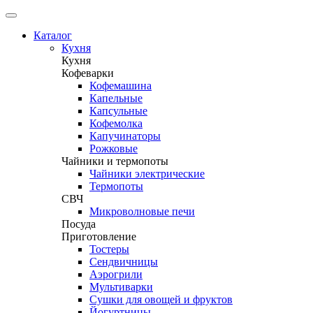
Каталог
Кухня
Кухня
Кофеварки
Кофемашина
Капельные
Капсульные
Кофемолка
Капучинаторы
Рожковые
Чайники и термопоты
Чайники электрические
Термопоты
СВЧ
Микроволновые печи
Посуда
Приготовление
Тостеры
Сендвичницы
Аэрогрили
Мультиварки
Сушки для овощей и фруктов
Йогуртницы