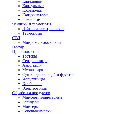
Капельные
Капсульные
Кофемолка
Капучинаторы
Рожковые
Чайники и термопоты
Чайники электрические
Термопоты
СВЧ
Микроволновые печи
Посуда
Приготовление
Тостеры
Сендвичницы
Аэрогрили
Мультиварки
Сушки для овощей и фруктов
Йогуртницы
Хлебопечи
Электрогрили
Обработка продуктов
Миксеры планетарные
Блендеры
Миксеры
Соковыжималки