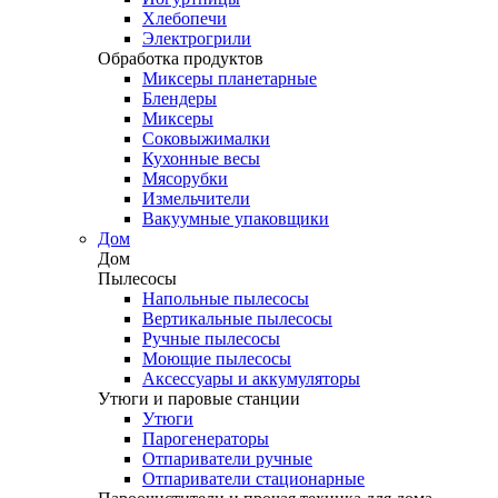
Хлебопечи
Электрогрили
Обработка продуктов
Миксеры планетарные
Блендеры
Миксеры
Соковыжималки
Кухонные весы
Мясорубки
Измельчители
Вакуумные упаковщики
Дом
Дом
Пылесосы
Напольные пылесосы
Вертикальные пылесосы
Ручные пылесосы
Моющие пылесосы
Аксессуары и аккумуляторы
Утюги и паровые станции
Утюги
Парогенераторы
Отпариватели ручные
Отпариватели стационарные