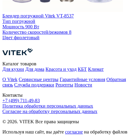
Блендер погружной Vitek VT-8537
Тип
погружной
Б
Мощность
900 Вт
Количество скоростей/режимов
8
Цвет
фиолетовый
К
Каталог товаров
Для кухни
Для дома
Красота и уход
КБТ
Климат
О Vitek
Сервисные центры
Гарантийные условия
Обратная
связь
Служба поддержки
Рецепты
Новости
Контакты
+7 (499) 711-49-83
Политика обработки персональных данных
Согласие на обработку персональных данных
© 2026. VITEK Все права защищены
Используя наш сайт, вы даёте
согласие
на обработку файлов