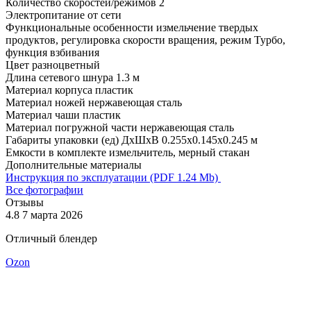
Количество скоростей/режимов
2
Электропитание
от сети
Функциональные особенности
измельчение твердых
продуктов, регулировка скорости вращения, режим Турбо,
функция взбивания
Цвет
разноцветный
Длина сетевого шнура
1.3 м
Материал корпуса
пластик
Материал ножей
нержавеющая сталь
Материал чаши
пластик
Материал погружной части
нержавеющая сталь
Габариты упаковки (ед) ДхШхВ
0.255x0.145x0.245 м
Емкости в комплекте
измельчитель, мерный стакан
Дополнительные материалы
Инструкция по эксплуатации (PDF 1.24 Mb)
Все фотографии
Отзывы
4.8
7 марта 2026
4
Отличный блендер
Б
м
Ozon
м
п
c
д