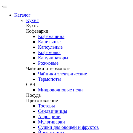
Каталог
Кухня
Кухня
Кофеварки
Кофемашина
Капельные
Капсульные
Кофемолка
Капучинаторы
Рожковые
Чайники и термопоты
Чайники электрические
Термопоты
СВЧ
Микроволновые печи
Посуда
Приготовление
Тостеры
Сендвичницы
Аэрогрили
Мультиварки
Сушки для овощей и фруктов
Йогуртницы