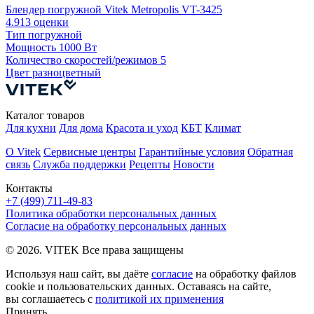
Б
Блендер погружной Vitek Metropolis VT-3425
4.9
13 оценки
Тип
погружной
Мощность
1000 Вт
К
Количество скоростей/режимов
5
Цвет
разноцветный
Каталог товаров
Для кухни
Для дома
Красота и уход
КБТ
Климат
О Vitek
Сервисные центры
Гарантийные условия
Обратная
связь
Служба поддержки
Рецепты
Новости
Контакты
+7 (499) 711-49-83
Политика обработки персональных данных
Согласие на обработку персональных данных
© 2026. VITEK Все права защищены
Используя наш сайт, вы даёте
согласие
на обработку файлов
cookie и пользовательских данных. Оставаясь на сайте,
вы соглашаетесь с
политикой их применения
Принять