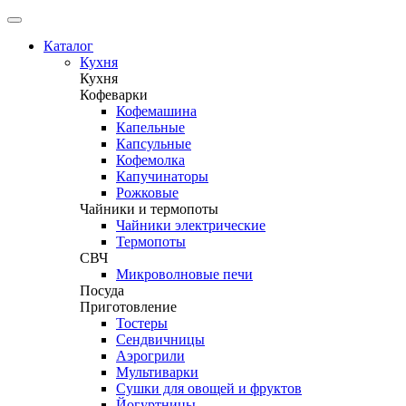
Каталог
Кухня
Кухня
Кофеварки
Кофемашина
Капельные
Капсульные
Кофемолка
Капучинаторы
Рожковые
Чайники и термопоты
Чайники электрические
Термопоты
СВЧ
Микроволновые печи
Посуда
Приготовление
Тостеры
Сендвичницы
Аэрогрили
Мультиварки
Сушки для овощей и фруктов
Йогуртницы