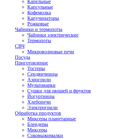
Капельные
Капсульные
Кофемолка
Капучинаторы
Рожковые
Чайники и термопоты
Чайники электрические
Термопоты
СВЧ
Микроволновые печи
Посуда
Приготовление
Тостеры
Сендвичницы
Аэрогрили
Мультиварки
Сушки для овощей и фруктов
Йогуртницы
Хлебопечи
Электрогрили
Обработка продуктов
Миксеры планетарные
Блендеры
Миксеры
Соковыжималки