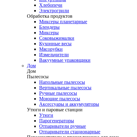
Хлебопечи
Электрогрили
Обработка продуктов
Миксеры планетарные
Блендеры
Миксеры
Соковыжималки
Кухонные весы
Мясорубки
Измельчители
Вакуумные упаковщики
Дом
Дом
Пылесосы
Напольные пылесосы
Вертикальные пылесосы
Ручные пылесосы
Моющие пылесосы
Аксессуары и аккумуляторы
Утюги и паровые станции
Утюги
Парогенераторы
Отпариватели ручные
Отпариватели стационарные