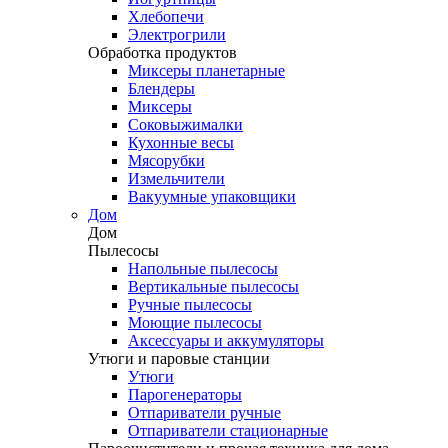
Хлебопечи
Электрогрили
Обработка продуктов
Миксеры планетарные
Блендеры
Миксеры
Соковыжималки
Кухонные весы
Мясорубки
Измельчители
Вакуумные упаковщики
Дом
Дом
Пылесосы
Напольные пылесосы
Вертикальные пылесосы
Ручные пылесосы
Моющие пылесосы
Аксессуары и аккумуляторы
Утюги и паровые станции
Утюги
Парогенераторы
Отпариватели ручные
Отпариватели стационарные