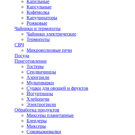
Капельные
Капсульные
Кофемолка
Капучинаторы
Рожковые
Чайники и термопоты
Чайники электрические
Термопоты
СВЧ
Микроволновые печи
Посуда
Приготовление
Тостеры
Сендвичницы
Аэрогрили
Мультиварки
Сушки для овощей и фруктов
Йогуртницы
Хлебопечи
Электрогрили
Обработка продуктов
Миксеры планетарные
Блендеры
Миксеры
Соковыжималки