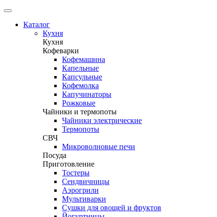
Каталог
Кухня
Кухня
Кофеварки
Кофемашина
Капельные
Капсульные
Кофемолка
Капучинаторы
Рожковые
Чайники и термопоты
Чайники электрические
Термопоты
СВЧ
Микроволновые печи
Посуда
Приготовление
Тостеры
Сендвичницы
Аэрогрили
Мультиварки
Сушки для овощей и фруктов
Йогуртницы