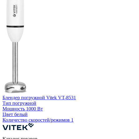
Б
Блендер погружной Vitek VT-8531
Тип
погружной
Мощность
1000 Вт
К
Цвет
белый
Количество скоростей/режимов
1
Каталог товаров