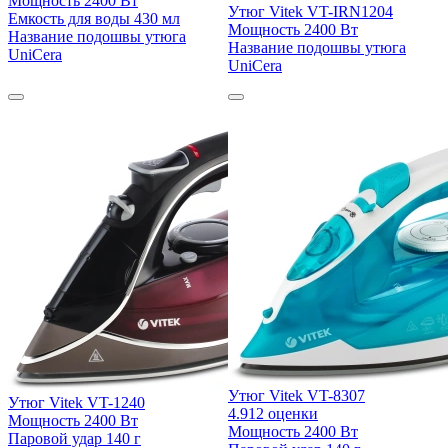
Мощность
2400 Вт
Утюг Vitek VT-IRN1204
Емкость для воды
430 мл
Мощность
2400 Вт
Название подошвы утюга
Название подошвы утюга
UniCera
UniCera
Утюг Vitek VT-8307
Утюг Vitek VT-1240
4.9
12 оценки
Мощность
2400 Вт
Мощность
2400 Вт
Паровой удар
140 г