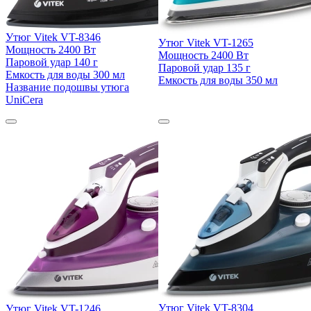
Утюг Vitek VT-8346
Утюг Vitek VT-1265
Мощность
2400 Вт
Мощность
2400 Вт
Паровой удар
140 г
Паровой удар
135 г
Емкость для воды
300 мл
Емкость для воды
350 мл
Название подошвы утюга
UniCera
Утюг Vitek VT-8304
Утюг Vitek VT-1246