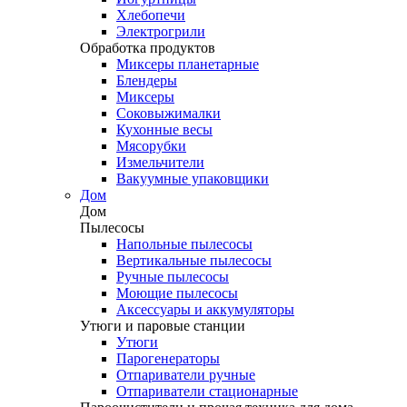
Хлебопечи
Электрогрили
Обработка продуктов
Миксеры планетарные
Блендеры
Миксеры
Соковыжималки
Кухонные весы
Мясорубки
Измельчители
Вакуумные упаковщики
Дом
Дом
Пылесосы
Напольные пылесосы
Вертикальные пылесосы
Ручные пылесосы
Моющие пылесосы
Аксессуары и аккумуляторы
Утюги и паровые станции
Утюги
Парогенераторы
Отпариватели ручные
Отпариватели стационарные