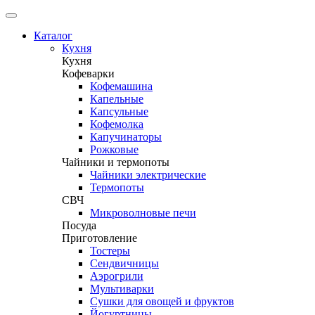
Каталог
Кухня
Кухня
Кофеварки
Кофемашина
Капельные
Капсульные
Кофемолка
Капучинаторы
Рожковые
Чайники и термопоты
Чайники электрические
Термопоты
СВЧ
Микроволновые печи
Посуда
Приготовление
Тостеры
Сендвичницы
Аэрогрили
Мультиварки
Сушки для овощей и фруктов
Йогуртницы