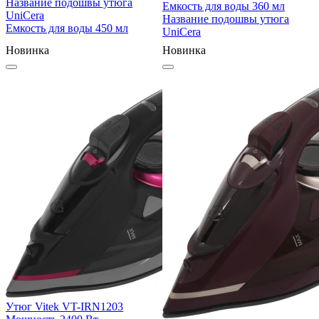
Название подошвы утюга
Емкость для воды
360 мл
UniCera
Название подошвы утюга
Емкость для воды
450 мл
UniCera
Новинка
Новинка
Утюг Vitek VT-IRN1203