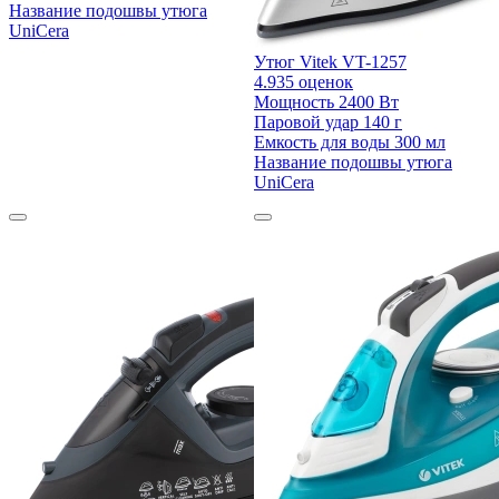
Название подошвы утюга
UniCera
Утюг Vitek VT-1257
4.9
35 оценок
Мощность
2400 Вт
Паровой удар
140 г
Емкость для воды
300 мл
Название подошвы утюга
UniCera