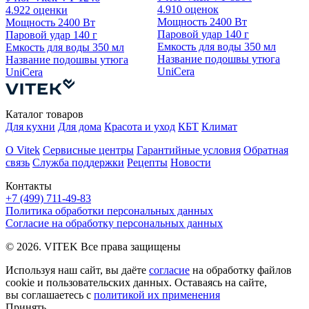
4.9
10 оценок
4.9
22 оценки
Мощность
2400 Вт
Мощность
2400 Вт
Паровой удар
140 г
Паровой удар
140 г
Емкость для воды
350 мл
Емкость для воды
350 мл
Название подошвы утюга
Название подошвы утюга
UniCera
UniCera
Каталог товаров
Для кухни
Для дома
Красота и уход
КБТ
Климат
О Vitek
Сервисные центры
Гарантийные условия
Обратная
связь
Служба поддержки
Рецепты
Новости
Контакты
+7 (499) 711-49-83
Политика обработки персональных данных
Согласие на обработку персональных данных
© 2026. VITEK Все права защищены
Используя наш сайт, вы даёте
согласие
на обработку файлов
cookie и пользовательских данных. Оставаясь на сайте,
вы соглашаетесь с
политикой их применения
Принять