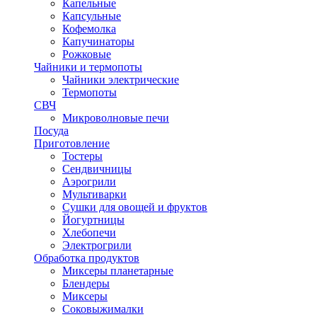
Капельные
Капсульные
Кофемолка
Капучинаторы
Рожковые
Чайники и термопоты
Чайники электрические
Термопоты
СВЧ
Микроволновые печи
Посуда
Приготовление
Тостеры
Сендвичницы
Аэрогрили
Мультиварки
Сушки для овощей и фруктов
Йогуртницы
Хлебопечи
Электрогрили
Обработка продуктов
Миксеры планетарные
Блендеры
Миксеры
Соковыжималки