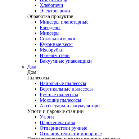
Хлебопечи
Электрогрили
Обработка продуктов
Миксеры планетарные
Блендеры
Миксеры
Соковыжималки
Кухонные весы
Мясорубки
Измельчители
Вакуумные упаковщики
Дом
Дом
Пылесосы
Напольные пылесосы
Вертикальные пылесосы
Ручные пылесосы
Моющие пылесосы
Аксессуары и аккумуляторы
Утюги и паровые станции
Утюги
Парогенераторы
Отпариватели ручные
Отпариватели стационарные