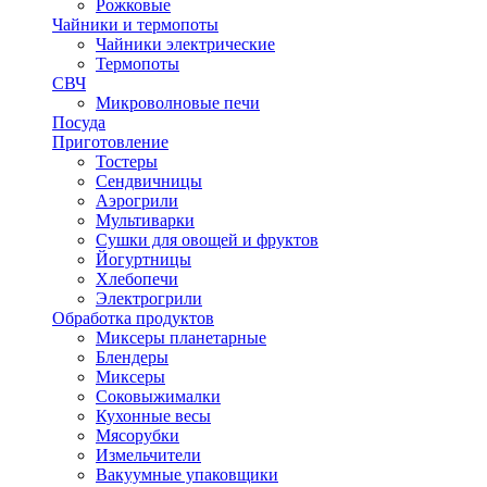
Рожковые
Чайники и термопоты
Чайники электрические
Термопоты
СВЧ
Микроволновые печи
Посуда
Приготовление
Тостеры
Сендвичницы
Аэрогрили
Мультиварки
Сушки для овощей и фруктов
Йогуртницы
Хлебопечи
Электрогрили
Обработка продуктов
Миксеры планетарные
Блендеры
Миксеры
Соковыжималки
Кухонные весы
Мясорубки
Измельчители
Вакуумные упаковщики