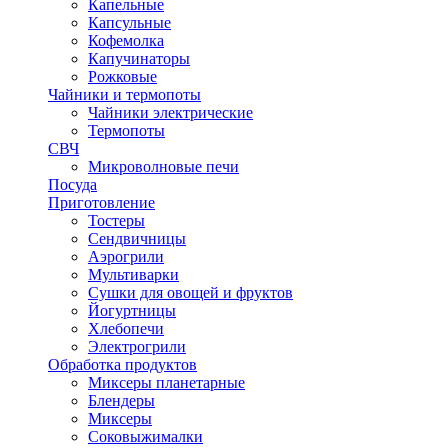
Капельные
Капсульные
Кофемолка
Капучинаторы
Рожковые
Чайники и термопоты
Чайники электрические
Термопоты
СВЧ
Микроволновые печи
Посуда
Приготовление
Тостеры
Сендвичницы
Аэрогрили
Мультиварки
Сушки для овощей и фруктов
Йогуртницы
Хлебопечи
Электрогрили
Обработка продуктов
Миксеры планетарные
Блендеры
Миксеры
Соковыжималки