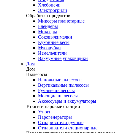
Хлебопечи
Электрогрили
Обработка продуктов
Миксеры планетарные
Блендеры
Миксеры
Соковыжималки
Кухонные весы
Мясорубки
Измельчители
Вакуумные упаковщики
Дом
Дом
Пылесосы
Напольные пылесосы
Вертикальные пылесосы
Ручные пылесосы
Моющие пылесосы
Аксессуары и аккумуляторы
Утюги и паровые станции
Утюги
Парогенераторы
Отпариватели ручные
Отпариватели стационарные