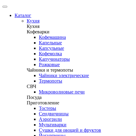
Каталог
Кухня
Кухня
Кофеварки
Кофемашина
Капельные
Капсульные
Кофемолка
Капучинаторы
Рожковые
Чайники и термопоты
Чайники электрические
Термопоты
СВЧ
Микроволновые печи
Посуда
Приготовление
Тостеры
Сендвичницы
Аэрогрили
Мультиварки
Сушки для овощей и фруктов
Йогуртницы