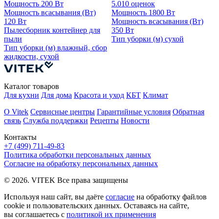
Мощность
200 Вт
5.0
10 оценок
Мощность всасывания (Вт)
Мощность
1800 Вт
120 Вт
Мощность всасывания (Вт)
Пылесборник
контейнер для
350 Вт
пыли
Тип уборки (м)
сухой
Тип уборки (м)
влажный, сбор
жидкости, сухой
Каталог товаров
Для кухни
Для дома
Красота и уход
КБТ
Климат
О Vitek
Сервисные центры
Гарантийные условия
Обратная
связь
Служба поддержки
Рецепты
Новости
Контакты
+7 (499) 711-49-83
Политика обработки персональных данных
Согласие на обработку персональных данных
© 2026. VITEK Все права защищены
Используя наш сайт, вы даёте
согласие
на обработку файлов
cookie и пользовательских данных. Оставаясь на сайте,
вы соглашаетесь с
политикой их применения