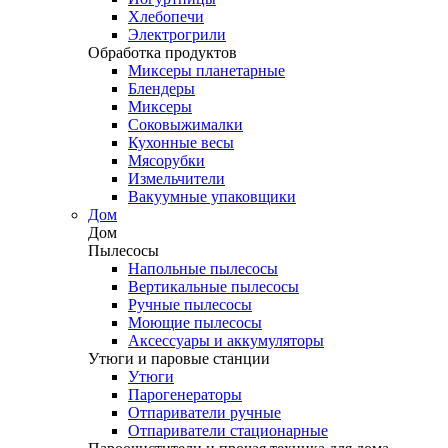
Хлебопечи
Электрогрили
Обработка продуктов
Миксеры планетарные
Блендеры
Миксеры
Соковыжималки
Кухонные весы
Мясорубки
Измельчители
Вакуумные упаковщики
Дом
Дом
Пылесосы
Напольные пылесосы
Вертикальные пылесосы
Ручные пылесосы
Моющие пылесосы
Аксессуары и аккумуляторы
Утюги и паровые станции
Утюги
Парогенераторы
Отпариватели ручные
Отпариватели стационарные