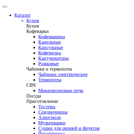
Каталог
Кухня
Кухня
Кофеварки
Кофемашина
Капельные
Капсульные
Кофемолка
Капучинаторы
Рожковые
Чайники и термопоты
Чайники электрические
Термопоты
СВЧ
Микроволновые печи
Посуда
Приготовление
Тостеры
Сендвичницы
Аэрогрили
Мультиварки
Сушки для овощей и фруктов
Йогуртницы