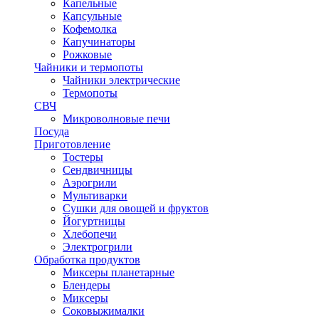
Капельные
Капсульные
Кофемолка
Капучинаторы
Рожковые
Чайники и термопоты
Чайники электрические
Термопоты
СВЧ
Микроволновые печи
Посуда
Приготовление
Тостеры
Сендвичницы
Аэрогрили
Мультиварки
Сушки для овощей и фруктов
Йогуртницы
Хлебопечи
Электрогрили
Обработка продуктов
Миксеры планетарные
Блендеры
Миксеры
Соковыжималки