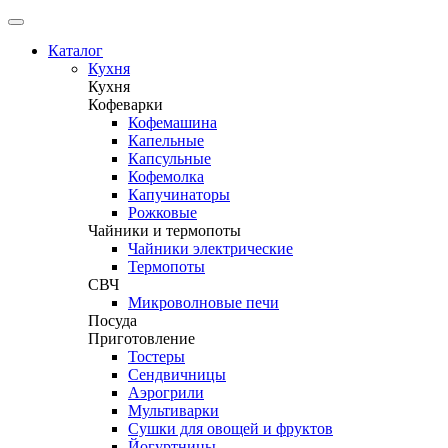
Каталог
Кухня
Кухня
Кофеварки
Кофемашина
Капельные
Капсульные
Кофемолка
Капучинаторы
Рожковые
Чайники и термопоты
Чайники электрические
Термопоты
СВЧ
Микроволновые печи
Посуда
Приготовление
Тостеры
Сендвичницы
Аэрогрили
Мультиварки
Сушки для овощей и фруктов
Йогуртницы