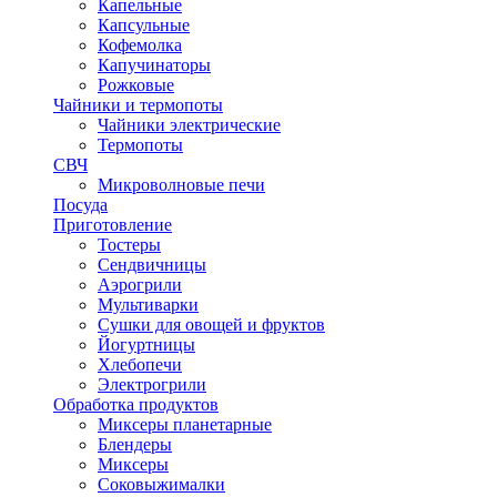
Капельные
Капсульные
Кофемолка
Капучинаторы
Рожковые
Чайники и термопоты
Чайники электрические
Термопоты
СВЧ
Микроволновые печи
Посуда
Приготовление
Тостеры
Сендвичницы
Аэрогрили
Мультиварки
Сушки для овощей и фруктов
Йогуртницы
Хлебопечи
Электрогрили
Обработка продуктов
Миксеры планетарные
Блендеры
Миксеры
Соковыжималки