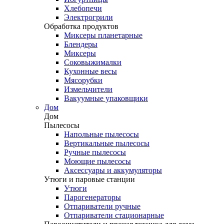
Хлебопечи
Электрогрили
Обработка продуктов
Миксеры планетарные
Блендеры
Миксеры
Соковыжималки
Кухонные весы
Мясорубки
Измельчители
Вакуумные упаковщики
Дом
Дом
Пылесосы
Напольные пылесосы
Вертикальные пылесосы
Ручные пылесосы
Моющие пылесосы
Аксессуары и аккумуляторы
Утюги и паровые станции
Утюги
Парогенераторы
Отпариватели ручные
Отпариватели стационарные