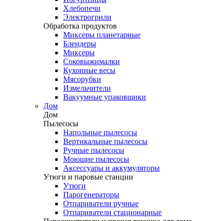
Хлебопечи
Электрогрили
Обработка продуктов
Миксеры планетарные
Блендеры
Миксеры
Соковыжималки
Кухонные весы
Мясорубки
Измельчители
Вакуумные упаковщики
Дом
Дом
Пылесосы
Напольные пылесосы
Вертикальные пылесосы
Ручные пылесосы
Моющие пылесосы
Аксессуары и аккумуляторы
Утюги и паровые станции
Утюги
Парогенераторы
Отпариватели ручные
Отпариватели стационарные