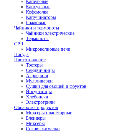
Капельные
Капсульные
Кофемолка
Капучинаторы
Рожковые
Чайники и термопоты
Чайники электрические
Термопоты
СВЧ
Микроволновые печи
Посуда
Приготовление
Тостеры
Сендвичницы
Аэрогрили
Мультиварки
Сушки для овощей и фруктов
Йогуртницы
Хлебопечи
Электрогрили
Обработка продуктов
Миксеры планетарные
Блендеры
Миксеры
Соковыжималки