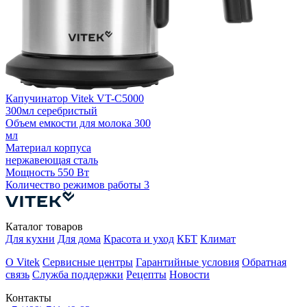
Капучинатор Vitek VT-C5000
300мл серебристый
Объем емкости для молока
300
мл
Материал корпуса
нержавеющая сталь
Мощность
550 Вт
Количество режимов работы
3
Каталог товаров
Для кухни
Для дома
Красота и уход
КБТ
Климат
О Vitek
Сервисные центры
Гарантийные условия
Обратная
связь
Служба поддержки
Рецепты
Новости
Контакты