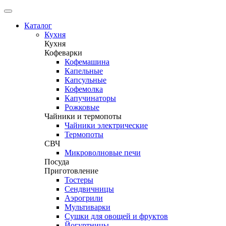
Каталог
Кухня
Кухня
Кофеварки
Кофемашина
Капельные
Капсульные
Кофемолка
Капучинаторы
Рожковые
Чайники и термопоты
Чайники электрические
Термопоты
СВЧ
Микроволновые печи
Посуда
Приготовление
Тостеры
Сендвичницы
Аэрогрили
Мультиварки
Сушки для овощей и фруктов
Йогуртницы