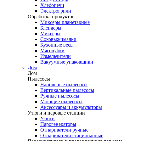
Хлебопечи
Электрогрили
Обработка продуктов
Миксеры планетарные
Блендеры
Миксеры
Соковыжималки
Кухонные весы
Мясорубки
Измельчители
Вакуумные упаковщики
Дом
Дом
Пылесосы
Напольные пылесосы
Вертикальные пылесосы
Ручные пылесосы
Моющие пылесосы
Аксессуары и аккумуляторы
Утюги и паровые станции
Утюги
Парогенераторы
Отпариватели ручные
Отпариватели стационарные