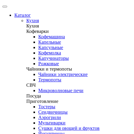
Каталог
Кухня
Кухня
Кофеварки
Кофемашина
Капельные
Капсульные
Кофемолка
Капучинаторы
Рожковые
Чайники и термопоты
Чайники электрические
Термопоты
СВЧ
Микроволновые печи
Посуда
Приготовление
Тостеры
Сендвичницы
Аэрогрили
Мультиварки
Сушки для овощей и фруктов
Йогуртницы