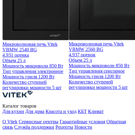
Микроволновая печь Vitek
Микроволновая печь Vitek
VBMW 2560 BG
VBMW 2540 BG
4.9
37 оценок
4.9
31 оценка
Объем
25 л
Объем
25 л
Мощность микроволн
850 Вт
Мощность микроволн
850 Вт
Тип управления
сенсорное
Тип управления
электронное
Мощность гриля
1200 Вт
Мощность гриля
1200 Вт
Количество ступеней
Количество ступеней
регулировки мощности
5 шт
регулировки мощности
5 шт
Каталог товаров
Для кухни
Для дома
Красота и уход
КБТ
Климат
О Vitek
Сервисные центры
Гарантийные условия
Обратная
связь
Служба поддержки
Рецепты
Новости