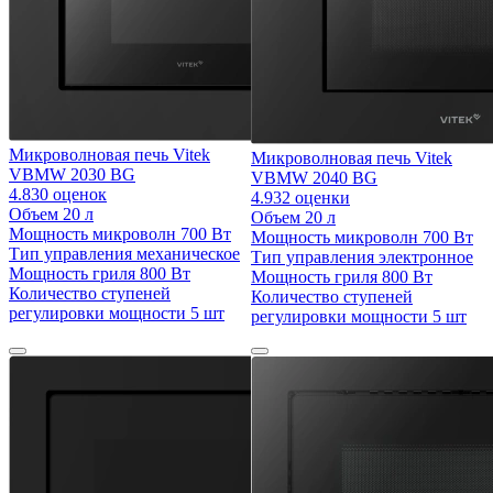
Микроволновая печь Vitek
Микроволновая печь Vitek
VBMW 2030 BG
VBMW 2040 BG
4.8
30 оценок
4.9
32 оценки
Объем
20 л
Объем
20 л
Мощность микроволн
700 Вт
Мощность микроволн
700 Вт
Тип управления
механическое
Тип управления
электронное
Мощность гриля
800 Вт
Мощность гриля
800 Вт
Количество ступеней
Количество ступеней
регулировки мощности
5 шт
регулировки мощности
5 шт