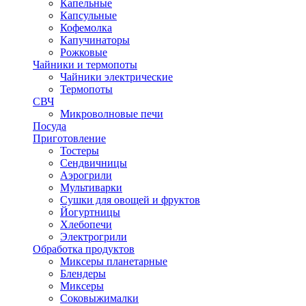
Капельные
Капсульные
Кофемолка
Капучинаторы
Рожковые
Чайники и термопоты
Чайники электрические
Термопоты
СВЧ
Микроволновые печи
Посуда
Приготовление
Тостеры
Сендвичницы
Аэрогрили
Мультиварки
Сушки для овощей и фруктов
Йогуртницы
Хлебопечи
Электрогрили
Обработка продуктов
Миксеры планетарные
Блендеры
Миксеры
Соковыжималки