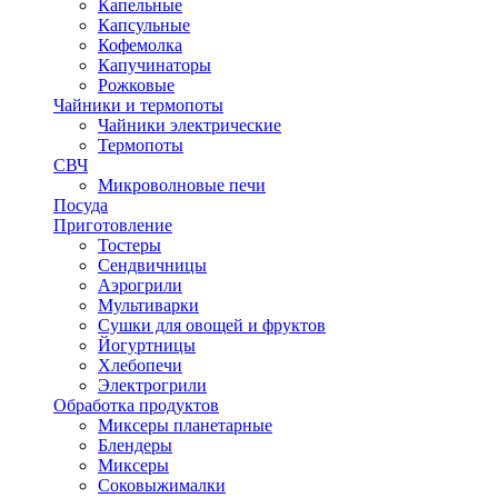
Капельные
Капсульные
Кофемолка
Капучинаторы
Рожковые
Чайники и термопоты
Чайники электрические
Термопоты
СВЧ
Микроволновые печи
Посуда
Приготовление
Тостеры
Сендвичницы
Аэрогрили
Мультиварки
Сушки для овощей и фруктов
Йогуртницы
Хлебопечи
Электрогрили
Обработка продуктов
Миксеры планетарные
Блендеры
Миксеры
Соковыжималки