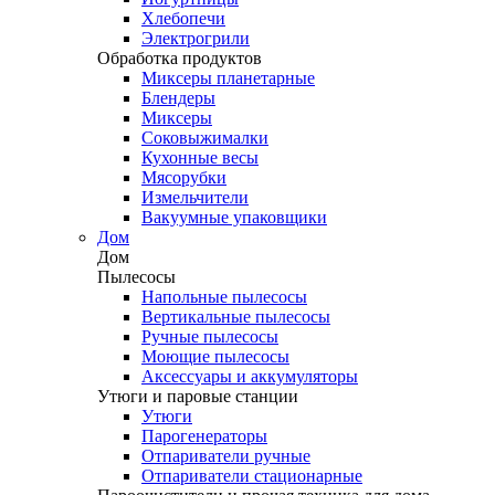
Хлебопечи
Электрогрили
Обработка продуктов
Миксеры планетарные
Блендеры
Миксеры
Соковыжималки
Кухонные весы
Мясорубки
Измельчители
Вакуумные упаковщики
Дом
Дом
Пылесосы
Напольные пылесосы
Вертикальные пылесосы
Ручные пылесосы
Моющие пылесосы
Аксессуары и аккумуляторы
Утюги и паровые станции
Утюги
Парогенераторы
Отпариватели ручные
Отпариватели стационарные