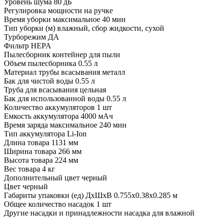
Уровень шума
80 дБ
Регулировка мощности
на ручке
Время уборки максимальное
40 мин
Тип уборки (м)
влажный, сбор жидкости, сухой
Турборежим
ДА
Фильтр
HEPA
Пылесборник
контейнер для пыли
Объем пылесборника
0.55 л
Материал трубы всасывания
металл
Бак для чистой воды
0.55 л
Труба для всасывания
цельная
Бак для использованной воды
0.55 л
Количество аккумуляторов
1 шт
Емкость аккумулятора
4000 мAч
Время заряда максимальное
240 мин
Тип аккумулятора
Li-Ion
Длина товара
1131 мм
Ширина товара
266 мм
Высота товара
224 мм
Вес товара
4 кг
Дополнительный цвет
черный
Цвет
черный
Габариты упаковки (ед) ДхШхВ
0.755x0.38x0.285 м
Общее количество насадок
1 шт
Другие насадки и принадлежности
насадка для влажной