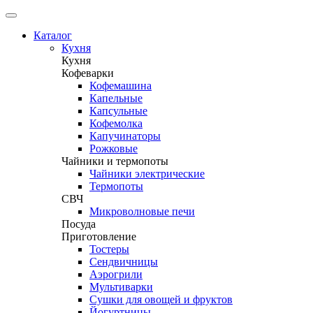
Каталог
Кухня
Кухня
Кофеварки
Кофемашина
Капельные
Капсульные
Кофемолка
Капучинаторы
Рожковые
Чайники и термопоты
Чайники электрические
Термопоты
СВЧ
Микроволновые печи
Посуда
Приготовление
Тостеры
Сендвичницы
Аэрогрили
Мультиварки
Сушки для овощей и фруктов
Йогуртницы