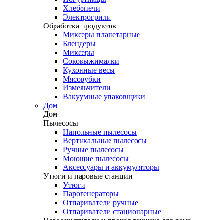
Хлебопечи
Электрогрили
Обработка продуктов
Миксеры планетарные
Блендеры
Миксеры
Соковыжималки
Кухонные весы
Мясорубки
Измельчители
Вакуумные упаковщики
Дом
Дом
Пылесосы
Напольные пылесосы
Вертикальные пылесосы
Ручные пылесосы
Моющие пылесосы
Аксессуары и аккумуляторы
Утюги и паровые станции
Утюги
Парогенераторы
Отпариватели ручные
Отпариватели стационарные