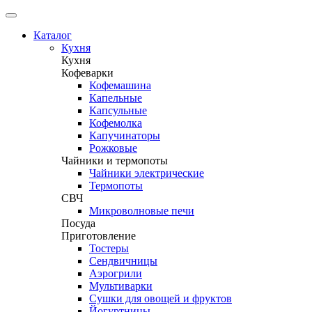
Каталог
Кухня
Кухня
Кофеварки
Кофемашина
Капельные
Капсульные
Кофемолка
Капучинаторы
Рожковые
Чайники и термопоты
Чайники электрические
Термопоты
СВЧ
Микроволновые печи
Посуда
Приготовление
Тостеры
Сендвичницы
Аэрогрили
Мультиварки
Сушки для овощей и фруктов
Йогуртницы