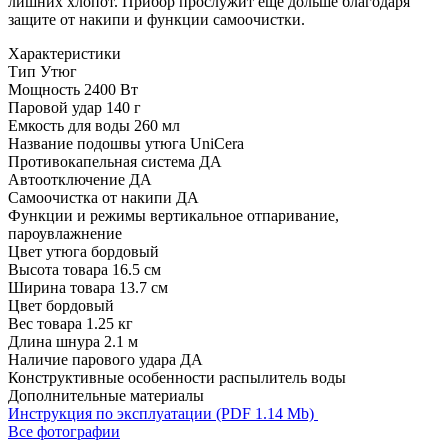
лишних хлопот. Прибор прослужит еще дольше благодаря
защите от накипи и функции самоочистки.
Характеристики
Тип
Утюг
Мощность
2400 Вт
Паровой удар
140 г
Емкость для воды
260 мл
Название подошвы утюга
UniCera
Противокапельная система
ДА
Автоотключение
ДА
Самоочистка от накипи
ДА
Функции и режимы
вертикальное отпаривание,
пароувлажнение
Цвет утюга
бордовый
Высота товара
16.5 см
Ширина товара
13.7 см
Цвет
бордовый
Вес товара
1.25 кг
Длина шнура
2.1 м
Наличие парового удара
ДА
Конструктивные особенности
распылитель воды
Дополнительные материалы
Инструкция по эксплуатации (PDF 1.14 Mb)
Все фотографии