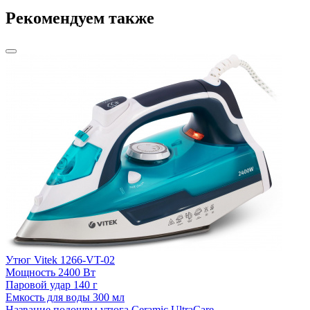
Рекомендуем также
Утюг Vitek 1266-VT-02
У
Мощность
2400 Вт
Паровой удар
140 г
П
Емкость для воды
300 мл
Е
Название подошвы утюга
Ceramic UltraCare