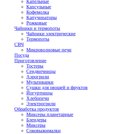
Капельные
Капсульные
Кофемолка
Капучинаторы
Рожковые
Чайники и термопоты
Чайники электрические
Термопоты
СВЧ
Микроволновые печи
Посуда
Приготовление
Тостеры
Сендвичницы
Аэрогрили
Мультиварки
Сушки для овощей и фруктов
Йогуртницы
Хлебопечи
Электрогрили
Обработка продуктов
Миксеры планетарные
Блендеры
Миксеры
Соковыжималки