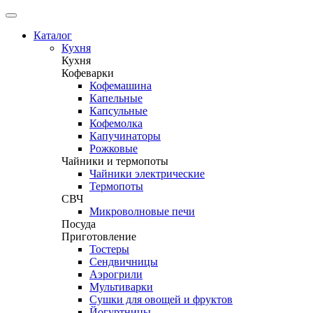
Каталог
Кухня
Кухня
Кофеварки
Кофемашина
Капельные
Капсульные
Кофемолка
Капучинаторы
Рожковые
Чайники и термопоты
Чайники электрические
Термопоты
СВЧ
Микроволновые печи
Посуда
Приготовление
Тостеры
Сендвичницы
Аэрогрили
Мультиварки
Сушки для овощей и фруктов
Йогуртницы