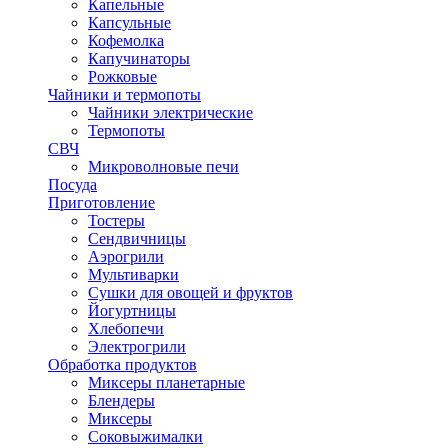
Капельные
Капсульные
Кофемолка
Капучинаторы
Рожковые
Чайники и термопоты
Чайники электрические
Термопоты
СВЧ
Микроволновые печи
Посуда
Приготовление
Тостеры
Сендвичницы
Аэрогрили
Мультиварки
Сушки для овощей и фруктов
Йогуртницы
Хлебопечи
Электрогрили
Обработка продуктов
Миксеры планетарные
Блендеры
Миксеры
Соковыжималки