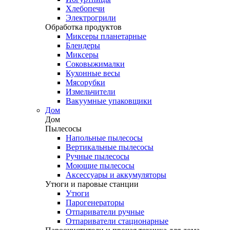
Хлебопечи
Электрогрили
Обработка продуктов
Миксеры планетарные
Блендеры
Миксеры
Соковыжималки
Кухонные весы
Мясорубки
Измельчители
Вакуумные упаковщики
Дом
Дом
Пылесосы
Напольные пылесосы
Вертикальные пылесосы
Ручные пылесосы
Моющие пылесосы
Аксессуары и аккумуляторы
Утюги и паровые станции
Утюги
Парогенераторы
Отпариватели ручные
Отпариватели стационарные