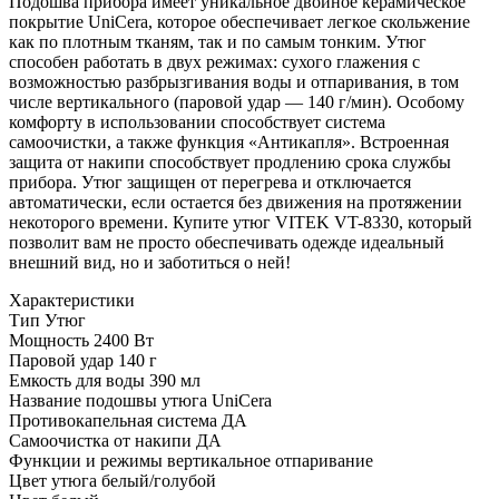
Подошва прибора имеет уникальное двойное керамическое
покрытие UniCera, которое обеспечивает легкое скольжение
как по плотным тканям, так и по самым тонким. Утюг
способен работать в двух режимах: сухого глажения с
возможностью разбрызгивания воды и отпаривания, в том
числе вертикального (паровой удар — 140 г/мин). Особому
комфорту в использовании способствует система
самоочистки, а также функция «Антикапля». Встроенная
защита от накипи способствует продлению срока службы
прибора. Утюг защищен от перегрева и отключается
автоматически, если остается без движения на протяжении
некоторого времени. Купите утюг VITEK VT-8330, который
позволит вам не просто обеспечивать одежде идеальный
внешний вид, но и заботиться о ней!
Характеристики
Тип
Утюг
Мощность
2400 Вт
Паровой удар
140 г
Емкость для воды
390 мл
Название подошвы утюга
UniCera
Противокапельная система
ДА
Самоочистка от накипи
ДА
Функции и режимы
вертикальное отпаривание
Цвет утюга
белый/голубой