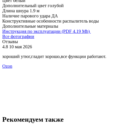
Цвет
белый
Дополнительный цвет
голубой
Длина шнура
1.9 м
Наличие парового удара
ДА
Конструктивные особенности
распылитель воды
Дополнительные материалы
Инструкция по эксплуатации (PDF 4.19 Mb)
Все фотографии
Отзывы
4.8
10 мая 2026
4
хороший утюг,гладит хорошо,все функции работают.
о
Ozon
Рекомендуем также