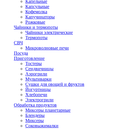
Капельные
Капсульные
Кофемолка
Капучинаторы
Рожковые
Чайники и термопоты
Чайники электрические
Термопоты
СВЧ
Микроволновые печи
Посуда
Приготовление
Тостеры
Сендвичницы
Аэрогрили
Мультиварки
Сушки для овощей и фруктов
Йогуртницы
Хлебопечи
Электрогрили
Обработка продуктов
Миксеры планетарные
Блендеры
Миксеры
Соковыжималки