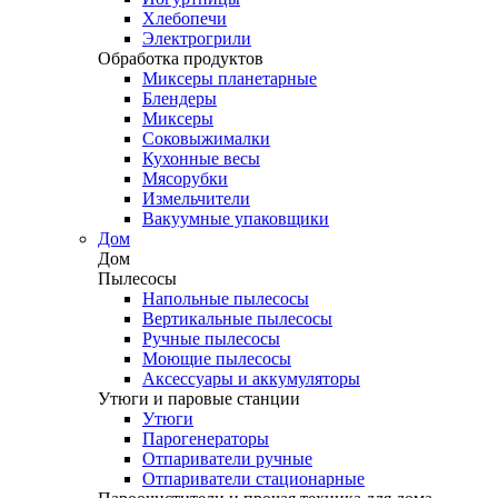
Хлебопечи
Электрогрили
Обработка продуктов
Миксеры планетарные
Блендеры
Миксеры
Соковыжималки
Кухонные весы
Мясорубки
Измельчители
Вакуумные упаковщики
Дом
Дом
Пылесосы
Напольные пылесосы
Вертикальные пылесосы
Ручные пылесосы
Моющие пылесосы
Аксессуары и аккумуляторы
Утюги и паровые станции
Утюги
Парогенераторы
Отпариватели ручные
Отпариватели стационарные