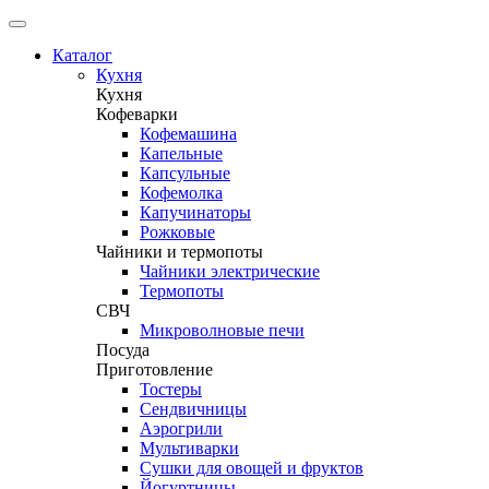
Каталог
Кухня
Кухня
Кофеварки
Кофемашина
Капельные
Капсульные
Кофемолка
Капучинаторы
Рожковые
Чайники и термопоты
Чайники электрические
Термопоты
СВЧ
Микроволновые печи
Посуда
Приготовление
Тостеры
Сендвичницы
Аэрогрили
Мультиварки
Сушки для овощей и фруктов
Йогуртницы