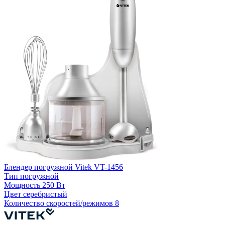
Б
Блендер погружной Vitek VT-1456
Тип
погружной
Мощность
250 Вт
К
Цвет
серебристый
Количество скоростей/режимов
8