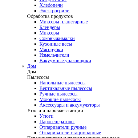
Хлебопечи
Электрогрили
Обработка продуктов
Миксеры планетарные
Блендеры
Миксеры
Соковыжималки
Кухонные весы
Мясорубки
Измельчители
Вакуумные упаковщики
Дом
Дом
Пылесосы
Напольные пылесосы
Вертикальные пылесосы
Ручные пылесосы
Моющие пылесосы
Аксессуары и аккумуляторы
Утюги и паровые станции
Утюги
Парогенераторы
Отпариватели ручные
Отпариватели стационарные