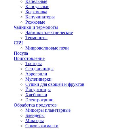
Капельные
Капсульные
Кофемолка
Капучинаторы
Рожковые
Чайники и термопоты
Чайники электрические
Термопоты
СВЧ
Микроволновые печи
Посуда
Приготовление
Тостеры
Сендвичницы
Аэрогрили
Мультиварки
Сушки для овощей и фруктов
Йогуртницы
Хлебопечи
Электрогрили
Обработка продуктов
Миксеры планетарные
Блендеры
Миксеры
Соковыжималки