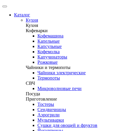
Каталог
Кухня
Кухня
Кофеварки
Кофемашина
Капельные
Капсульные
Кофемолка
Капучинаторы
Рожковые
Чайники и термопоты
Чайники электрические
Термопоты
СВЧ
Микроволновые печи
Посуда
Приготовление
Тостеры
Сендвичницы
Аэрогрили
Мультиварки
Сушки для овощей и фруктов
Йогуртницы