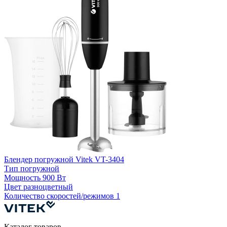
Б
К
Блендер погружной Vitek VT-3404
Тип
погружной
Мощность
900 Вт
Цвет
разноцветный
Количество скоростей/режимов
1
Каталог товаров