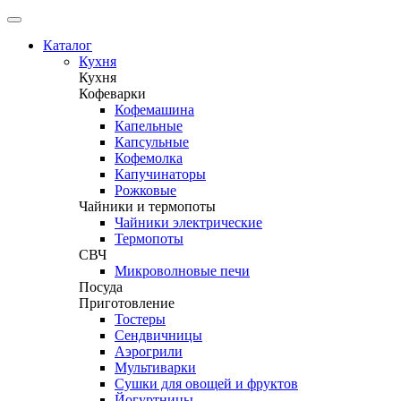
Каталог
Кухня
Кухня
Кофеварки
Кофемашина
Капельные
Капсульные
Кофемолка
Капучинаторы
Рожковые
Чайники и термопоты
Чайники электрические
Термопоты
СВЧ
Микроволновые печи
Посуда
Приготовление
Тостеры
Сендвичницы
Аэрогрили
Мультиварки
Сушки для овощей и фруктов
Йогуртницы