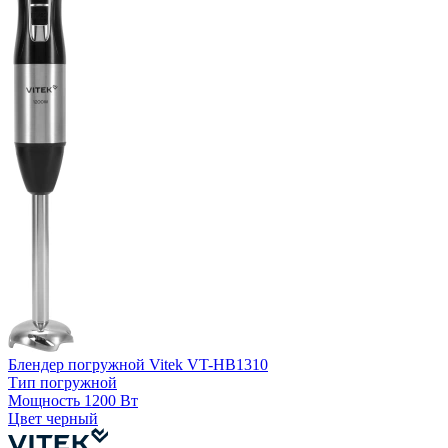
Б
Блендер погружной Vitek VT-HB1310
Тип
погружной
Мощность
1200 Вт
К
Цвет
черный