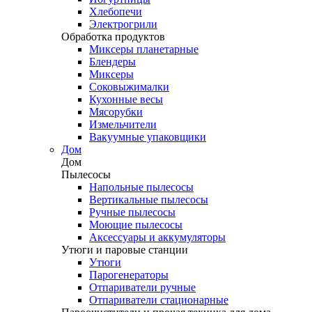
Хлебопечи
Электрогрили
Обработка продуктов
Миксеры планетарные
Блендеры
Миксеры
Соковыжималки
Кухонные весы
Мясорубки
Измельчители
Вакуумные упаковщики
Дом
Дом
Пылесосы
Напольные пылесосы
Вертикальные пылесосы
Ручные пылесосы
Моющие пылесосы
Аксессуары и аккумуляторы
Утюги и паровые станции
Утюги
Парогенераторы
Отпариватели ручные
Отпариватели стационарные