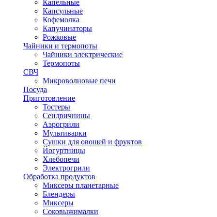
Капельные
Капсульные
Кофемолка
Капучинаторы
Рожковые
Чайники и термопоты
Чайники электрические
Термопоты
СВЧ
Микроволновые печи
Посуда
Приготовление
Тостеры
Сендвичницы
Аэрогрили
Мультиварки
Сушки для овощей и фруктов
Йогуртницы
Хлебопечи
Электрогрили
Обработка продуктов
Миксеры планетарные
Блендеры
Миксеры
Соковыжималки