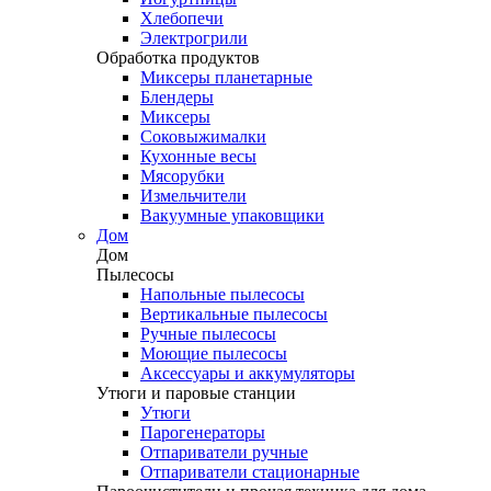
Хлебопечи
Электрогрили
Обработка продуктов
Миксеры планетарные
Блендеры
Миксеры
Соковыжималки
Кухонные весы
Мясорубки
Измельчители
Вакуумные упаковщики
Дом
Дом
Пылесосы
Напольные пылесосы
Вертикальные пылесосы
Ручные пылесосы
Моющие пылесосы
Аксессуары и аккумуляторы
Утюги и паровые станции
Утюги
Парогенераторы
Отпариватели ручные
Отпариватели стационарные