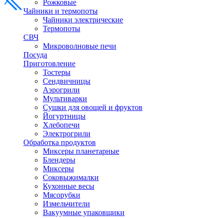
Рожковые
Чайники и термопоты
Чайники электрические
Термопоты
СВЧ
Микроволновые печи
Посуда
Приготовление
Тостеры
Сендвичницы
Аэрогрили
Мультиварки
Сушки для овощей и фруктов
Йогуртницы
Хлебопечи
Электрогрили
Обработка продуктов
Миксеры планетарные
Блендеры
Миксеры
Соковыжималки
Кухонные весы
Мясорубки
Измельчители
Вакуумные упаковщики