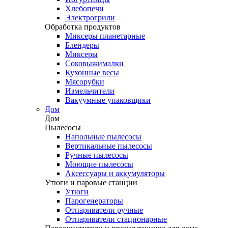
Хлебопечи
Электрогрили
Обработка продуктов
Миксеры планетарные
Блендеры
Миксеры
Соковыжималки
Кухонные весы
Мясорубки
Измельчители
Вакуумные упаковщики
Дом
Дом
Пылесосы
Напольные пылесосы
Вертикальные пылесосы
Ручные пылесосы
Моющие пылесосы
Аксессуары и аккумуляторы
Утюги и паровые станции
Утюги
Парогенераторы
Отпариватели ручные
Отпариватели стационарные