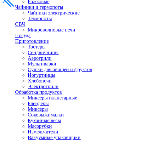
Рожковые
Чайники и термопоты
Чайники электрические
Термопоты
СВЧ
Микроволновые печи
Посуда
Приготовление
Тостеры
Сендвичницы
Аэрогрили
Мультиварки
Сушки для овощей и фруктов
Йогуртницы
Хлебопечи
Электрогрили
Обработка продуктов
Миксеры планетарные
Блендеры
Миксеры
Соковыжималки
Кухонные весы
Мясорубки
Измельчители
Вакуумные упаковщики