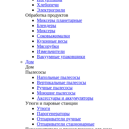
Хлебопечи
Электрогрили
Обработка продуктов
Миксеры планетарные
Блендеры
Миксеры
Соковыжималки
Кухонные весы
Мясорубки
Измельчители
Вакуумные упаковщики
Дом
Дом
Пылесосы
Напольные пылесосы
Вертикальные пылесосы
Ручные пылесосы
Моющие пылесосы
Аксессуары и аккумуляторы
Утюги и паровые станции
Утюги
Парогенераторы
Отпариватели ручные
Отпариватели стационарные