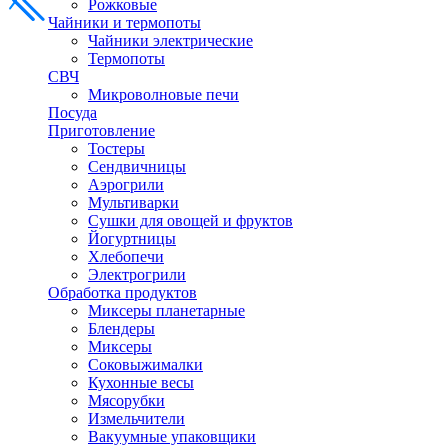
Рожковые
Чайники и термопоты
Чайники электрические
Термопоты
СВЧ
Микроволновые печи
Посуда
Приготовление
Тостеры
Сендвичницы
Аэрогрили
Мультиварки
Сушки для овощей и фруктов
Йогуртницы
Хлебопечи
Электрогрили
Обработка продуктов
Миксеры планетарные
Блендеры
Миксеры
Соковыжималки
Кухонные весы
Мясорубки
Измельчители
Вакуумные упаковщики