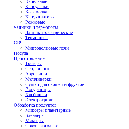
Капельные
Капсульные
Кофемолка
Капучинаторы
Рожковые
Чайники и термопоты
Чайники электрические
Термопоты
СВЧ
Микроволновые печи
Посуда
Приготовление
Тостеры
Сендвичницы
Аэрогрили
Мультиварки
Сушки для овощей и фруктов
Йогуртницы
Хлебопечи
Электрогрили
Обработка продуктов
Миксеры планетарные
Блендеры
Миксеры
Соковыжималки