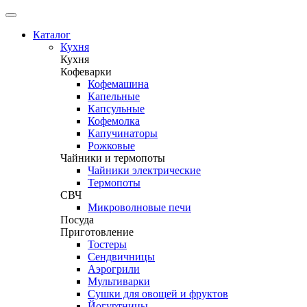
Каталог
Кухня
Кухня
Кофеварки
Кофемашина
Капельные
Капсульные
Кофемолка
Капучинаторы
Рожковые
Чайники и термопоты
Чайники электрические
Термопоты
СВЧ
Микроволновые печи
Посуда
Приготовление
Тостеры
Сендвичницы
Аэрогрили
Мультиварки
Сушки для овощей и фруктов
Йогуртницы