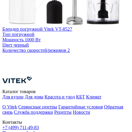
Блендер погружной Vitek VT-8527
Тип
погружной
Мощность
1000 Вт
Цвет
черный
Количество скоростей/режимов
2
Б
К
Каталог товаров
Для кухни
Для дома
Красота и уход
КБТ
Климат
О Vitek
Сервисные центры
Гарантийные условия
Обратная
связь
Служба поддержки
Рецепты
Новости
Контакты
+7 (499) 711-49-83