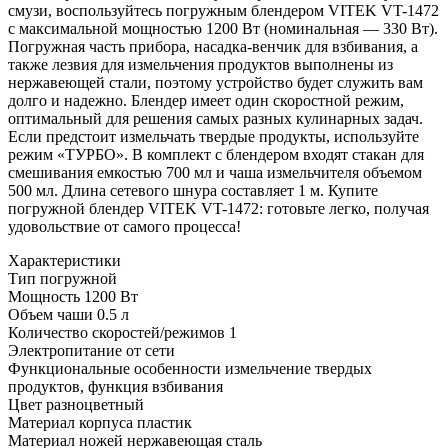
смузи, воспользуйтесь погружным блендером VITEK VT-1472
с максимальной мощностью 1200 Вт (номинальная — 330 Вт).
Погружная часть прибора, насадка-венчик для взбивания, а
также лезвия для измельчения продуктов выполнены из
нержавеющей стали, поэтому устройство будет служить вам
долго и надежно. Блендер имеет один скоростной режим,
оптимальный для решения самых разных кулинарных задач.
Если предстоит измельчать твердые продукты, используйте
режим «ТУРБО». В комплект с блендером входят стакан для
смешивания емкостью 700 мл и чаша измельчителя объемом
500 мл. Длина сетевого шнура составляет 1 м. Купите
погружной блендер VITEK VT-1472: готовьте легко, получая
удовольствие от самого процесса!
Характеристики
Тип
погружной
Мощность
1200 Вт
Объем чаши
0.5 л
Количество скоростей/режимов
1
Электропитание
от сети
Функциональные особенности
измельчение твердых
продуктов, функция взбивания
Цвет
разноцветный
Материал корпуса
пластик
Материал ножей
нержавеющая сталь