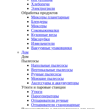
Хлебопечи
Электрогрили
Обработка продуктов
Миксеры планетарные
Блендеры
Миксеры
Соковыжималки
Кухонные весы
Мясорубки
Измельчители
Вакуумные упаковщики
Дом
Дом
Пылесосы
Напольные пылесосы
Вертикальные пылесосы
Ручные пылесосы
Моющие пылесосы
Аксессуары и аккумуляторы
Утюги и паровые станции
Утюги
Парогенераторы
Отпариватели ручные
Отпариватели стационарные