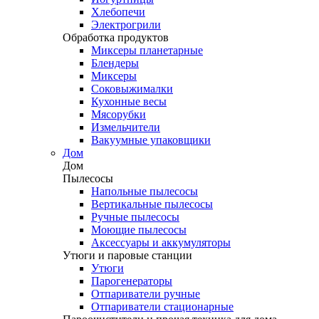
Хлебопечи
Электрогрили
Обработка продуктов
Миксеры планетарные
Блендеры
Миксеры
Соковыжималки
Кухонные весы
Мясорубки
Измельчители
Вакуумные упаковщики
Дом
Дом
Пылесосы
Напольные пылесосы
Вертикальные пылесосы
Ручные пылесосы
Моющие пылесосы
Аксессуары и аккумуляторы
Утюги и паровые станции
Утюги
Парогенераторы
Отпариватели ручные
Отпариватели стационарные