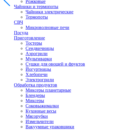
Рожковые
Чайники и термопоты
Чайники электрические
Термопоты
СВЧ
Микроволновые печи
Посуда
Приготовление
Тостеры
Сендвичницы
Аэрогрили
Мультиварки
Сушки для овощей и фруктов
Йогуртницы
Хлебопечи
Электрогрили
Обработка продуктов
Миксеры планетарные
Блендеры
Миксеры
Соковыжималки
Кухонные весы
Мясорубки
Измельчители
Вакуумные упаковщики