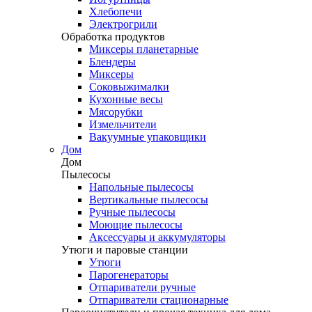
Хлебопечи
Электрогрили
Обработка продуктов
Миксеры планетарные
Блендеры
Миксеры
Соковыжималки
Кухонные весы
Мясорубки
Измельчители
Вакуумные упаковщики
Дом
Дом
Пылесосы
Напольные пылесосы
Вертикальные пылесосы
Ручные пылесосы
Моющие пылесосы
Аксессуары и аккумуляторы
Утюги и паровые станции
Утюги
Парогенераторы
Отпариватели ручные
Отпариватели стационарные