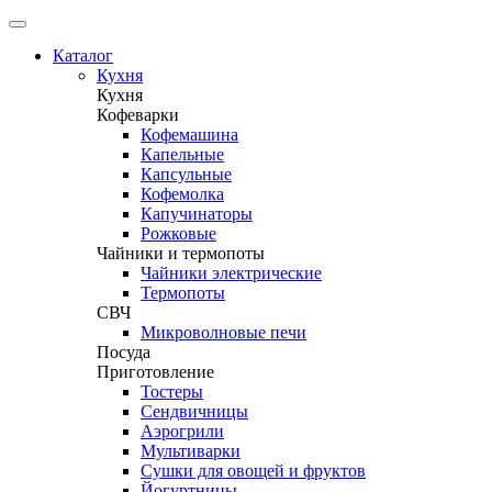
Каталог
Кухня
Кухня
Кофеварки
Кофемашина
Капельные
Капсульные
Кофемолка
Капучинаторы
Рожковые
Чайники и термопоты
Чайники электрические
Термопоты
СВЧ
Микроволновые печи
Посуда
Приготовление
Тостеры
Сендвичницы
Аэрогрили
Мультиварки
Сушки для овощей и фруктов
Йогуртницы