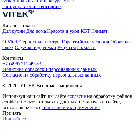
Максимальная температура
200 °С
М
Тип управления
сенсорное
Т
Каталог товаров
Для кухни
Для дома
Красота и уход
КБТ
Климат
О Vitek
Сервисные центры
Гарантийные условия
Обратная
связь
Служба поддержки
Рецепты
Новости
Контакты
+7 (499) 711-49-83
Политика обработки персональных данных
Согласие на обработку персональных данных
© 2026. VITEK Все права защищены
Используя наш сайт, вы даёте
согласие
на обработку файлов
cookie и пользовательских данных. Оставаясь на сайте,
вы соглашаетесь с
политикой их применения
Принять
Подробнее