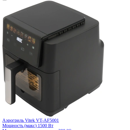
А
Аэрогриль Vitek VT-AF5001
5
Мощность (макс)
1500 Вт
М