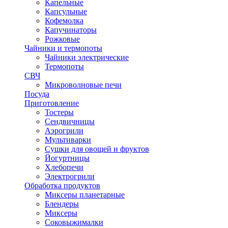
Капельные
Капсульные
Кофемолка
Капучинаторы
Рожковые
Чайники и термопоты
Чайники электрические
Термопоты
СВЧ
Микроволновые печи
Посуда
Приготовление
Тостеры
Сендвичницы
Аэрогрили
Мультиварки
Сушки для овощей и фруктов
Йогуртницы
Хлебопечи
Электрогрили
Обработка продуктов
Миксеры планетарные
Блендеры
Миксеры
Соковыжималки