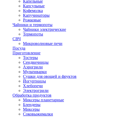
Капельные
Капсульные
Кофемолка
Капучинаторы
Рожковые
Чайники и термопоты
Чайники электрические
Термопоты
СВЧ
Микроволновые печи
Посуда
Приготовление
Тостеры
Сендвичницы
Аэрогрили
Мультиварки
Сушки для овощей и фруктов
Йогуртницы
Хлебопечи
Электрогрили
Обработка продуктов
Миксеры планетарные
Блендеры
Миксеры
Соковыжималки