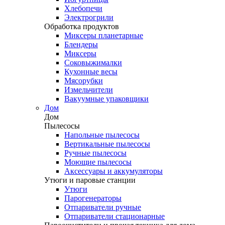
Хлебопечи
Электрогрили
Обработка продуктов
Миксеры планетарные
Блендеры
Миксеры
Соковыжималки
Кухонные весы
Мясорубки
Измельчители
Вакуумные упаковщики
Дом
Дом
Пылесосы
Напольные пылесосы
Вертикальные пылесосы
Ручные пылесосы
Моющие пылесосы
Аксессуары и аккумуляторы
Утюги и паровые станции
Утюги
Парогенераторы
Отпариватели ручные
Отпариватели стационарные