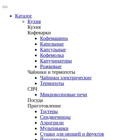
Каталог
Кухня
Кухня
Кофеварки
Кофемашина
Капельные
Капсульные
Кофемолка
Капучинаторы
Рожковые
Чайники и термопоты
Чайники электрические
Термопоты
СВЧ
Микроволновые печи
Посуда
Приготовление
Тостеры
Сендвичницы
Аэрогрили
Мультиварки
Сушки для овощей и фруктов
Йогуртницы