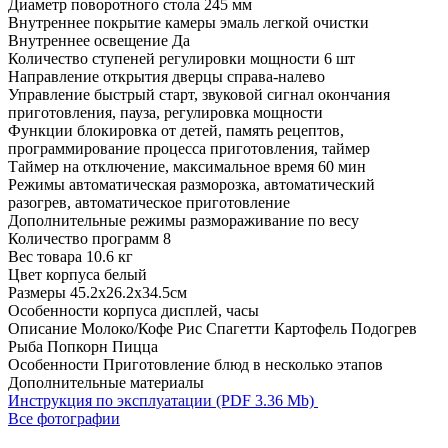
Диаметр поворотного стола
245 мм
Внутреннее покрытие камеры
эмаль легкой очистки
Внутреннее освещение
Да
Количество ступеней регулировки мощности
6 шт
Направление открытия дверцы
справа-налево
Управление
быстрый старт, звуковой сигнал окончания
приготовления, пауза, регулировка мощности
Функции
блокировка от детей, память рецептов,
программирование процесса приготовления, таймер
Таймер на отключение, максимальное время
60 мин
Режимы
автоматическая разморозка, автоматический
разогрев, автоматическое приготовление
Дополнительные режимы
размораживание по весу
Количество программ
8
Вес товара
10.6 кг
Цвет корпуса
белый
Размеры
45.2x26.2x34.5см
Особенности корпуса
дисплей, часы
Описание
Молоко/Кофе Рис Спагетти Картофель Подогрев
Рыба Попкорн Пицца
Особенности
Приготовление блюд в несколько этапов
Дополнительные материалы
Инструкция по эксплуатации (PDF 3.36 Mb)
Все фотографии