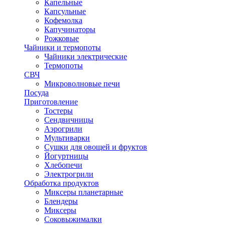
Капельные
Капсульные
Кофемолка
Капучинаторы
Рожковые
Чайники и термопоты
Чайники электрические
Термопоты
СВЧ
Микроволновые печи
Посуда
Приготовление
Тостеры
Сендвичницы
Аэрогрили
Мультиварки
Сушки для овощей и фруктов
Йогуртницы
Хлебопечи
Электрогрили
Обработка продуктов
Миксеры планетарные
Блендеры
Миксеры
Соковыжималки