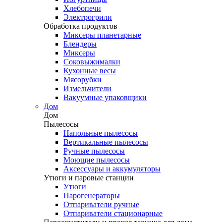
Хлебопечи
Электрогрили
Обработка продуктов
Миксеры планетарные
Блендеры
Миксеры
Соковыжималки
Кухонные весы
Мясорубки
Измельчители
Вакуумные упаковщики
Дом
Дом
Пылесосы
Напольные пылесосы
Вертикальные пылесосы
Ручные пылесосы
Моющие пылесосы
Аксессуары и аккумуляторы
Утюги и паровые станции
Утюги
Парогенераторы
Отпариватели ручные
Отпариватели стационарные