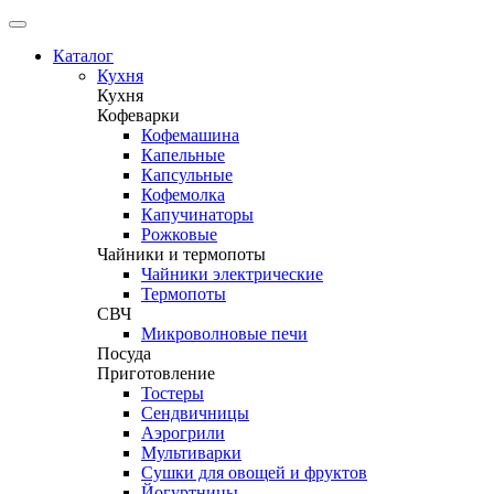
Каталог
Кухня
Кухня
Кофеварки
Кофемашина
Капельные
Капсульные
Кофемолка
Капучинаторы
Рожковые
Чайники и термопоты
Чайники электрические
Термопоты
СВЧ
Микроволновые печи
Посуда
Приготовление
Тостеры
Сендвичницы
Аэрогрили
Мультиварки
Сушки для овощей и фруктов
Йогуртницы