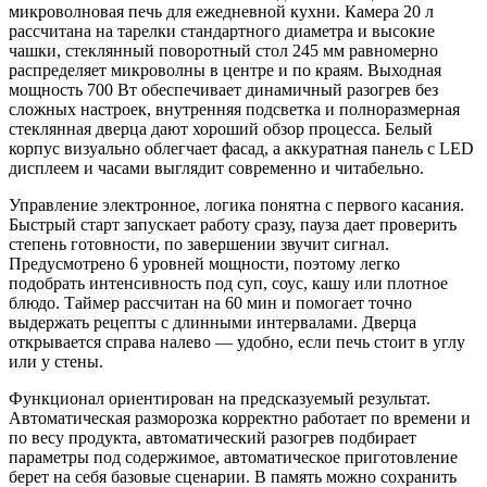
микроволновая печь для ежедневной кухни. Камера 20 л
рассчитана на тарелки стандартного диаметра и высокие
чашки, стеклянный поворотный стол 245 мм равномерно
распределяет микроволны в центре и по краям. Выходная
мощность 700 Вт обеспечивает динамичный разогрев без
сложных настроек, внутренняя подсветка и полноразмерная
стеклянная дверца дают хороший обзор процесса. Белый
корпус визуально облегчает фасад, а аккуратная панель с LED
дисплеем и часами выглядит современно и читабельно.
Управление электронное, логика понятна с первого касания.
Быстрый старт запускает работу сразу, пауза дает проверить
степень готовности, по завершении звучит сигнал.
Предусмотрено 6 уровней мощности, поэтому легко
подобрать интенсивность под суп, соус, кашу или плотное
блюдо. Таймер рассчитан на 60 мин и помогает точно
выдержать рецепты с длинными интервалами. Дверца
открывается справа налево — удобно, если печь стоит в углу
или у стены.
Функционал ориентирован на предсказуемый результат.
Автоматическая разморозка корректно работает по времени и
по весу продукта, автоматический разогрев подбирает
параметры под содержимое, автоматическое приготовление
берет на себя базовые сценарии. В память можно сохранить