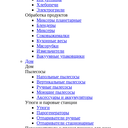
Хлебопечи
Электрогрили
Обработка продуктов
Миксеры планетарные
Блендеры
Миксеры
Соковыжималки
Кухонные весы
Мясорубки
Измельчители
Вакуумные упаковщики
Дом
Дом
Пылесосы
Напольные пылесосы
Вертикальные пылесосы
Ручные пылесосы
Моющие пылесосы
Аксессуары и аккумуляторы
Утюги и паровые станции
Утюги
Парогенераторы
Отпариватели ручные
Отпариватели стационарные