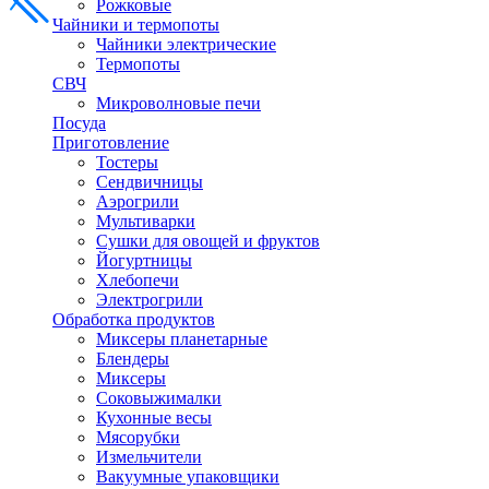
Рожковые
Чайники и термопоты
Чайники электрические
Термопоты
СВЧ
Микроволновые печи
Посуда
Приготовление
Тостеры
Сендвичницы
Аэрогрили
Мультиварки
Сушки для овощей и фруктов
Йогуртницы
Хлебопечи
Электрогрили
Обработка продуктов
Миксеры планетарные
Блендеры
Миксеры
Соковыжималки
Кухонные весы
Мясорубки
Измельчители
Вакуумные упаковщики