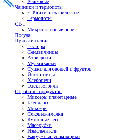
Рожковые
Чайники и термопоты
Чайники электрические
Термопоты
СВЧ
Микроволновые печи
Посуда
Приготовление
Тостеры
Сендвичницы
Аэрогрили
Мультиварки
Сушки для овощей и фруктов
Йогуртницы
Хлебопечи
Электрогрили
Обработка продуктов
Миксеры планетарные
Блендеры
Миксеры
Соковыжималки
Кухонные весы
Мясорубки
Измельчители
Вакуумные упаковщики