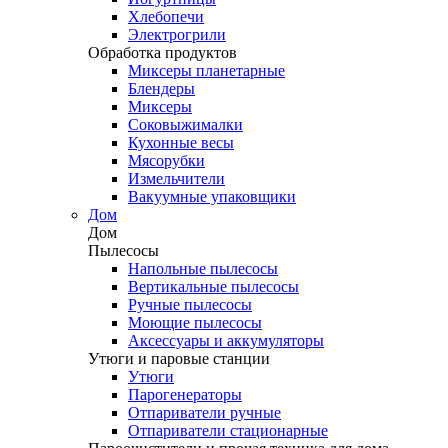
Хлебопечи
Электрогрили
Обработка продуктов
Миксеры планетарные
Блендеры
Миксеры
Соковыжималки
Кухонные весы
Мясорубки
Измельчители
Вакуумные упаковщики
Дом
Дом
Пылесосы
Напольные пылесосы
Вертикальные пылесосы
Ручные пылесосы
Моющие пылесосы
Аксессуары и аккумуляторы
Утюги и паровые станции
Утюги
Парогенераторы
Отпариватели ручные
Отпариватели стационарные