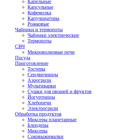
Капельные
Капсульные
Кофемолка
Капучинаторы
Рожковые
Чайники и термопоты
Чайники электрические
Термопоты
СВЧ
Микроволновые печи
Посуда
Приготовление
Тостеры
Сендвичницы
Аэрогрили
Мультиварки
Сушки для овощей и фруктов
Йогуртницы
Хлебопечи
Электрогрили
Обработка продуктов
Миксеры планетарные
Блендеры
Миксеры
Соковыжималки