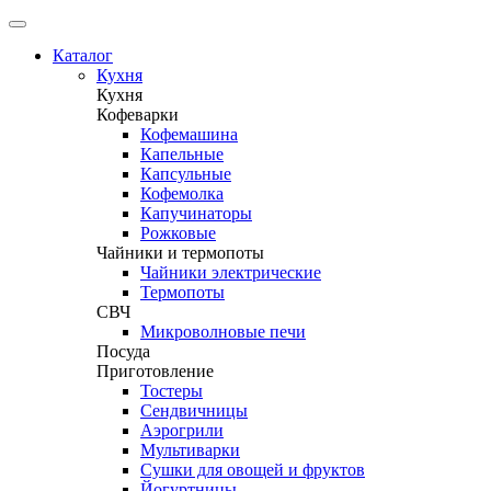
Каталог
Кухня
Кухня
Кофеварки
Кофемашина
Капельные
Капсульные
Кофемолка
Капучинаторы
Рожковые
Чайники и термопоты
Чайники электрические
Термопоты
СВЧ
Микроволновые печи
Посуда
Приготовление
Тостеры
Сендвичницы
Аэрогрили
Мультиварки
Сушки для овощей и фруктов
Йогуртницы