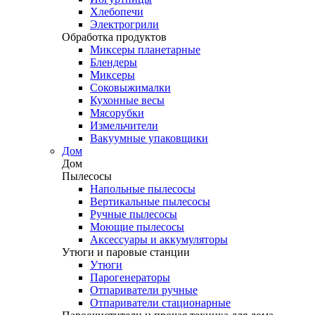
Хлебопечи
Электрогрили
Обработка продуктов
Миксеры планетарные
Блендеры
Миксеры
Соковыжималки
Кухонные весы
Мясорубки
Измельчители
Вакуумные упаковщики
Дом
Дом
Пылесосы
Напольные пылесосы
Вертикальные пылесосы
Ручные пылесосы
Моющие пылесосы
Аксессуары и аккумуляторы
Утюги и паровые станции
Утюги
Парогенераторы
Отпариватели ручные
Отпариватели стационарные