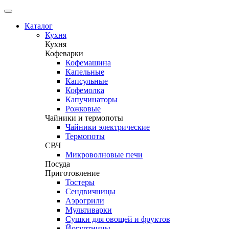
Каталог
Кухня
Кухня
Кофеварки
Кофемашина
Капельные
Капсульные
Кофемолка
Капучинаторы
Рожковые
Чайники и термопоты
Чайники электрические
Термопоты
СВЧ
Микроволновые печи
Посуда
Приготовление
Тостеры
Сендвичницы
Аэрогрили
Мультиварки
Сушки для овощей и фруктов
Йогуртницы