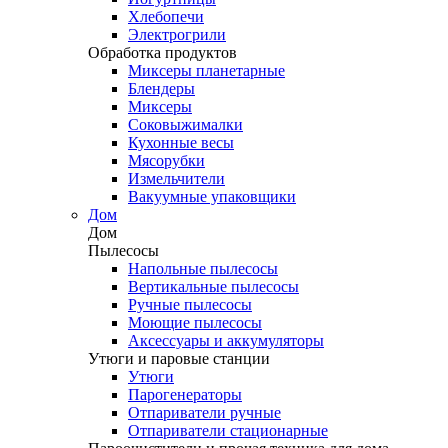
Хлебопечи
Электрогрили
Обработка продуктов
Миксеры планетарные
Блендеры
Миксеры
Соковыжималки
Кухонные весы
Мясорубки
Измельчители
Вакуумные упаковщики
Дом
Дом
Пылесосы
Напольные пылесосы
Вертикальные пылесосы
Ручные пылесосы
Моющие пылесосы
Аксессуары и аккумуляторы
Утюги и паровые станции
Утюги
Парогенераторы
Отпариватели ручные
Отпариватели стационарные