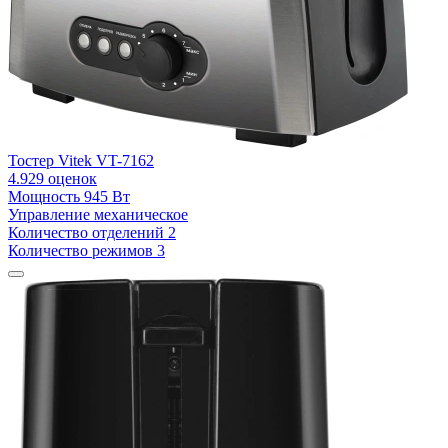
Тостер Vitek VT-7162
4.9
29 оценок
Мощность
945 Вт
Управление
механическое
Количество отделений
2
Количество режимов
3