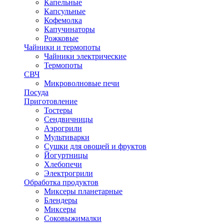
Капельные
Капсульные
Кофемолка
Капучинаторы
Рожковые
Чайники и термопоты
Чайники электрические
Термопоты
СВЧ
Микроволновые печи
Посуда
Приготовление
Тостеры
Сендвичницы
Аэрогрили
Мультиварки
Сушки для овощей и фруктов
Йогуртницы
Хлебопечи
Электрогрили
Обработка продуктов
Миксеры планетарные
Блендеры
Миксеры
Соковыжималки