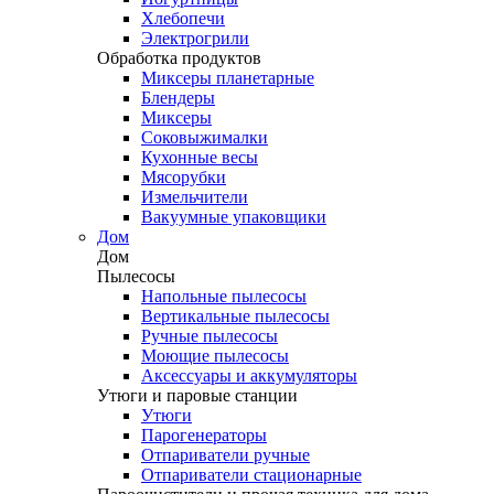
Хлебопечи
Электрогрили
Обработка продуктов
Миксеры планетарные
Блендеры
Миксеры
Соковыжималки
Кухонные весы
Мясорубки
Измельчители
Вакуумные упаковщики
Дом
Дом
Пылесосы
Напольные пылесосы
Вертикальные пылесосы
Ручные пылесосы
Моющие пылесосы
Аксессуары и аккумуляторы
Утюги и паровые станции
Утюги
Парогенераторы
Отпариватели ручные
Отпариватели стационарные