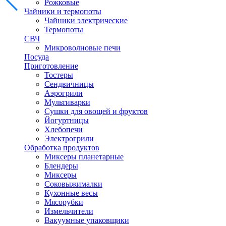
Рожковые
Чайники и термопоты
Чайники электрические
Термопоты
СВЧ
Микроволновые печи
Посуда
Приготовление
Тостеры
Сендвичницы
Аэрогрили
Мультиварки
Сушки для овощей и фруктов
Йогуртницы
Хлебопечи
Электрогрили
Обработка продуктов
Миксеры планетарные
Блендеры
Миксеры
Соковыжималки
Кухонные весы
Мясорубки
Измельчители
Вакуумные упаковщики