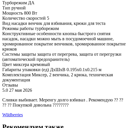
Турборежим
ДА
Тип
ручной
Мощность
800 Вт
Количество скоростей
5
Вид насадки
венчик для взбивания, крюки для теста
Режимы работы
турборежим
Конструктивные особенности
кнопка быстрого снятия
насадок, насадки можно мыть в посудомоечной машине,
хромированное покрытие венчиков, хромированное покрытие
крюков
Системы защиты
защита от перегрева, защита от перегрузки
(автоматический предохранитель)
Цвет миксера
кремовый
Габариты упаковки (ед) ДхШхВ
0.195x0.1x0.215 м
Комплектация
Миксер, 2 венчика, 2 крюка, техническая
документация
Отзывы
5.0
27 мая 2026
Сливки выбивает. Меренгу долго взбивал . Рекомендую ?? ??
?? ?? Покупкой довольна ????????
Wildberries
Рекомендуем также