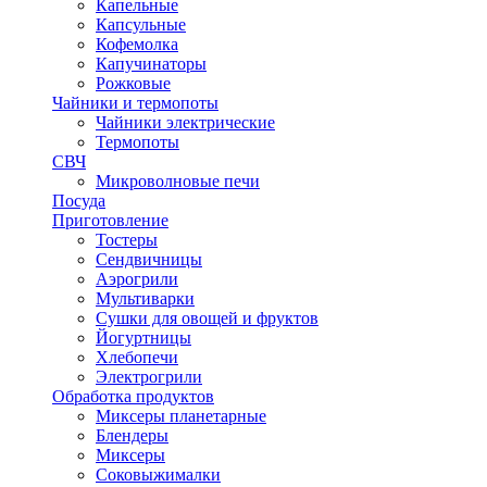
Капельные
Капсульные
Кофемолка
Капучинаторы
Рожковые
Чайники и термопоты
Чайники электрические
Термопоты
СВЧ
Микроволновые печи
Посуда
Приготовление
Тостеры
Сендвичницы
Аэрогрили
Мультиварки
Сушки для овощей и фруктов
Йогуртницы
Хлебопечи
Электрогрили
Обработка продуктов
Миксеры планетарные
Блендеры
Миксеры
Соковыжималки