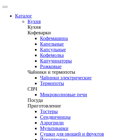
Каталог
Кухня
Кухня
Кофеварки
Кофемашина
Капельные
Капсульные
Кофемолка
Капучинаторы
Рожковые
Чайники и термопоты
Чайники электрические
Термопоты
СВЧ
Микроволновые печи
Посуда
Приготовление
Тостеры
Сендвичницы
Аэрогрили
Мультиварки
Сушки для овощей и фруктов
Йогуртницы