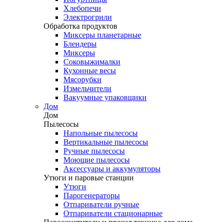
Хлебопечи
Электрогрили
Обработка продуктов
Миксеры планетарные
Блендеры
Миксеры
Соковыжималки
Кухонные весы
Мясорубки
Измельчители
Вакуумные упаковщики
Дом
Дом
Пылесосы
Напольные пылесосы
Вертикальные пылесосы
Ручные пылесосы
Моющие пылесосы
Аксессуары и аккумуляторы
Утюги и паровые станции
Утюги
Парогенераторы
Отпариватели ручные
Отпариватели стационарные