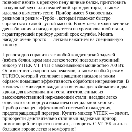
позволит взбить в крепкую пену яичные белки, приготовить
воздушный мусс или нежнейший крем для торта, а также
идеально вымесить тесто. Прибор имеет 5 скоростных
режимов и режим «Турбо», который поможет быстро
справиться с самой густой массой. В комплект входят венчики
для взбивания и насадки для теста из хромированной стали,
гарантирующей прибору долгий срок службы. Менять
насадки очень просто — легким нажатием на специальную
кнопку.
Превосходно справиться с любой кондитерской задачей
(взбить белки, крем или легкое тесто) позволит кухонный
миксер VITEK VT-1411 с максимальной мощностью 700 Вт.
Он имеет пять скоростных режимов, а также особый режим
TURBO, который усиливает вращение насадок и таким
образом повышает эффективность обработки ингредиентов. В
комплект с миксером входят два венчика для взбивания и два
крюка для вымешивания теста, изготовленные из
высококачественной нержавеющей стали: насадки легко
отделяются от корпуса нажатием специальной кнопки.
Прибор оснащен эффективной системой охлаждения,
предотвращающей перегрев. Купить миксер VITEK — значит,
приобрести действительно отличный надежный прибор,
помогающий не просто готовить, а творить. С VITEK жить в
большом городе легко и комфортно!