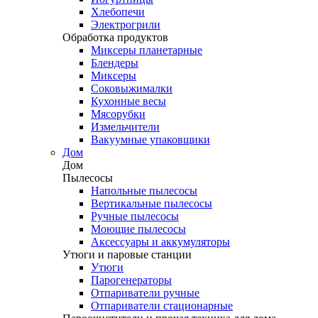
Хлебопечи
Электрогрили
Обработка продуктов
Миксеры планетарные
Блендеры
Миксеры
Соковыжималки
Кухонные весы
Мясорубки
Измельчители
Вакуумные упаковщики
Дом
Дом
Пылесосы
Напольные пылесосы
Вертикальные пылесосы
Ручные пылесосы
Моющие пылесосы
Аксессуары и аккумуляторы
Утюги и паровые станции
Утюги
Парогенераторы
Отпариватели ручные
Отпариватели стационарные