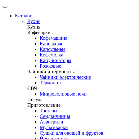
Каталог
Кухня
Кухня
Кофеварки
Кофемашина
Капельные
Капсульные
Кофемолка
Капучинаторы
Рожковые
Чайники и термопоты
Чайники электрические
Термопоты
СВЧ
Микроволновые печи
Посуда
Приготовление
Тостеры
Сендвичницы
Аэрогрили
Мультиварки
Сушки для овощей и фруктов
Йогуртницы