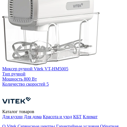
Миксер ручной Vitek VT-HM5005
Тип
ручной
М
Мощность
800 Вт
4
Количество скоростей
5
К
Каталог товаров
Для кухни
Для дома
Красота и уход
КБТ
Климат
О Vitek
Сервисные центры
Гарантийные условия
Обратная