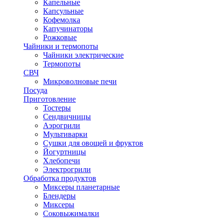
Капельные
Капсульные
Кофемолка
Капучинаторы
Рожковые
Чайники и термопоты
Чайники электрические
Термопоты
СВЧ
Микроволновые печи
Посуда
Приготовление
Тостеры
Сендвичницы
Аэрогрили
Мультиварки
Сушки для овощей и фруктов
Йогуртницы
Хлебопечи
Электрогрили
Обработка продуктов
Миксеры планетарные
Блендеры
Миксеры
Соковыжималки