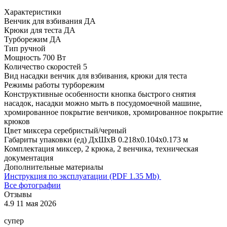
Характеристики
Венчик для взбивания
ДА
Крюки для теста
ДА
Турборежим
ДА
Тип
ручной
Мощность
700 Вт
Количество скоростей
5
Вид насадки
венчик для взбивания, крюки для теста
Режимы работы
турборежим
Конструктивные особенности
кнопка быстрого снятия
насадок, насадки можно мыть в посудомоечной машине,
хромированное покрытие венчиков, хромированное покрытие
крюков
Цвет миксера
серебристый/черный
Габариты упаковки (ед) ДхШхВ
0.218x0.104x0.173 м
Комплектация
миксер, 2 крюка, 2 венчика, техническая
документация
Дополнительные материалы
Инструкция по эксплуатации (PDF 1.35 Mb)
Все фотографии
Отзывы
4.9
11 мая 2026
4
супер
У