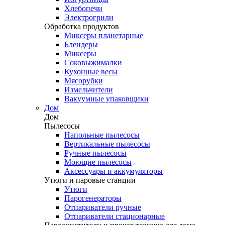
Хлебопечи
Электрогрили
Обработка продуктов
Миксеры планетарные
Блендеры
Миксеры
Соковыжималки
Кухонные весы
Мясорубки
Измельчители
Вакуумные упаковщики
Дом
Дом
Пылесосы
Напольные пылесосы
Вертикальные пылесосы
Ручные пылесосы
Моющие пылесосы
Аксессуары и аккумуляторы
Утюги и паровые станции
Утюги
Парогенераторы
Отпариватели ручные
Отпариватели стационарные