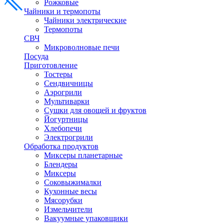
Рожковые
Чайники и термопоты
Чайники электрические
Термопоты
СВЧ
Микроволновые печи
Посуда
Приготовление
Тостеры
Сендвичницы
Аэрогрили
Мультиварки
Сушки для овощей и фруктов
Йогуртницы
Хлебопечи
Электрогрили
Обработка продуктов
Миксеры планетарные
Блендеры
Миксеры
Соковыжималки
Кухонные весы
Мясорубки
Измельчители
Вакуумные упаковщики