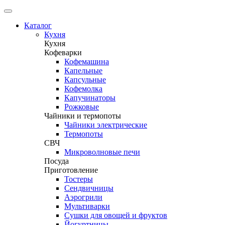
Каталог
Кухня
Кухня
Кофеварки
Кофемашина
Капельные
Капсульные
Кофемолка
Капучинаторы
Рожковые
Чайники и термопоты
Чайники электрические
Термопоты
СВЧ
Микроволновые печи
Посуда
Приготовление
Тостеры
Сендвичницы
Аэрогрили
Мультиварки
Сушки для овощей и фруктов
Йогуртницы