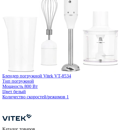
Блендер погружной Vitek VT-8534
Тип
погружной
Мощность
800 Вт
Б
Цвет
белый
Количество скоростей/режимов
1
К
Каталог товаров