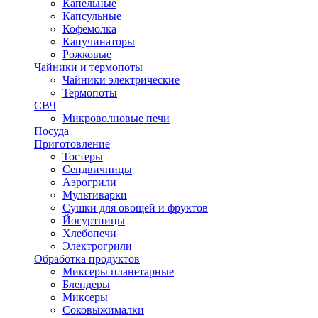
Капельные
Капсульные
Кофемолка
Капучинаторы
Рожковые
Чайники и термопоты
Чайники электрические
Термопоты
СВЧ
Микроволновые печи
Посуда
Приготовление
Тостеры
Сендвичницы
Аэрогрили
Мультиварки
Сушки для овощей и фруктов
Йогуртницы
Хлебопечи
Электрогрили
Обработка продуктов
Миксеры планетарные
Блендеры
Миксеры
Соковыжималки