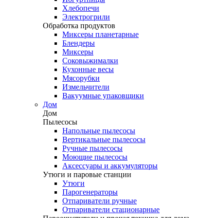
Хлебопечи
Электрогрили
Обработка продуктов
Миксеры планетарные
Блендеры
Миксеры
Соковыжималки
Кухонные весы
Мясорубки
Измельчители
Вакуумные упаковщики
Дом
Дом
Пылесосы
Напольные пылесосы
Вертикальные пылесосы
Ручные пылесосы
Моющие пылесосы
Аксессуары и аккумуляторы
Утюги и паровые станции
Утюги
Парогенераторы
Отпариватели ручные
Отпариватели стационарные