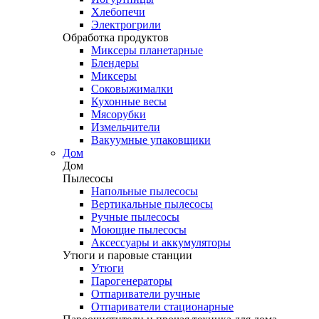
Хлебопечи
Электрогрили
Обработка продуктов
Миксеры планетарные
Блендеры
Миксеры
Соковыжималки
Кухонные весы
Мясорубки
Измельчители
Вакуумные упаковщики
Дом
Дом
Пылесосы
Напольные пылесосы
Вертикальные пылесосы
Ручные пылесосы
Моющие пылесосы
Аксессуары и аккумуляторы
Утюги и паровые станции
Утюги
Парогенераторы
Отпариватели ручные
Отпариватели стационарные