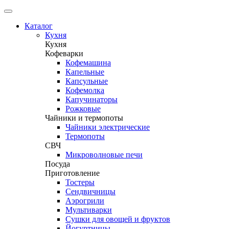
Каталог
Кухня
Кухня
Кофеварки
Кофемашина
Капельные
Капсульные
Кофемолка
Капучинаторы
Рожковые
Чайники и термопоты
Чайники электрические
Термопоты
СВЧ
Микроволновые печи
Посуда
Приготовление
Тостеры
Сендвичницы
Аэрогрили
Мультиварки
Сушки для овощей и фруктов
Йогуртницы