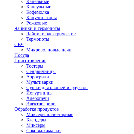
Капельные
Капсульные
Кофемолка
Капучинаторы
Рожковые
Чайники и термопоты
Чайники электрические
Термопоты
СВЧ
Микроволновые печи
Посуда
Приготовление
Тостеры
Сендвичницы
Аэрогрили
Мультиварки
Сушки для овощей и фруктов
Йогуртницы
Хлебопечи
Электрогрили
Обработка продуктов
Миксеры планетарные
Блендеры
Миксеры
Соковыжималки