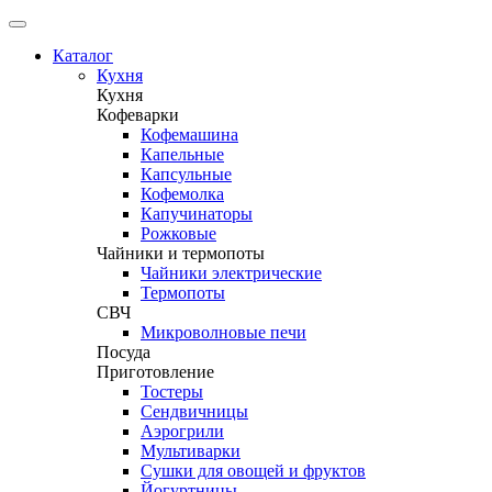
Каталог
Кухня
Кухня
Кофеварки
Кофемашина
Капельные
Капсульные
Кофемолка
Капучинаторы
Рожковые
Чайники и термопоты
Чайники электрические
Термопоты
СВЧ
Микроволновые печи
Посуда
Приготовление
Тостеры
Сендвичницы
Аэрогрили
Мультиварки
Сушки для овощей и фруктов
Йогуртницы