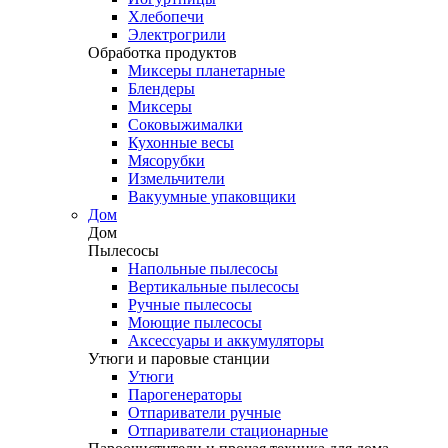
Хлебопечи
Электрогрили
Обработка продуктов
Миксеры планетарные
Блендеры
Миксеры
Соковыжималки
Кухонные весы
Мясорубки
Измельчители
Вакуумные упаковщики
Дом
Дом
Пылесосы
Напольные пылесосы
Вертикальные пылесосы
Ручные пылесосы
Моющие пылесосы
Аксессуары и аккумуляторы
Утюги и паровые станции
Утюги
Парогенераторы
Отпариватели ручные
Отпариватели стационарные