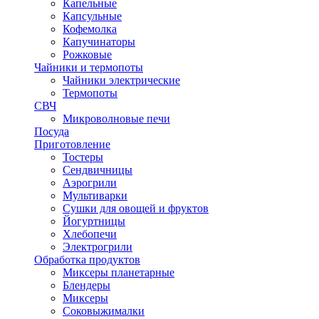
Капельные
Капсульные
Кофемолка
Капучинаторы
Рожковые
Чайники и термопоты
Чайники электрические
Термопоты
СВЧ
Микроволновые печи
Посуда
Приготовление
Тостеры
Сендвичницы
Аэрогрили
Мультиварки
Сушки для овощей и фруктов
Йогуртницы
Хлебопечи
Электрогрили
Обработка продуктов
Миксеры планетарные
Блендеры
Миксеры
Соковыжималки