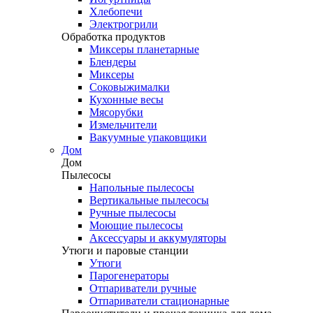
Хлебопечи
Электрогрили
Обработка продуктов
Миксеры планетарные
Блендеры
Миксеры
Соковыжималки
Кухонные весы
Мясорубки
Измельчители
Вакуумные упаковщики
Дом
Дом
Пылесосы
Напольные пылесосы
Вертикальные пылесосы
Ручные пылесосы
Моющие пылесосы
Аксессуары и аккумуляторы
Утюги и паровые станции
Утюги
Парогенераторы
Отпариватели ручные
Отпариватели стационарные