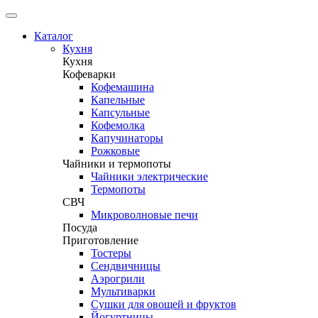
Каталог
Кухня
Кухня
Кофеварки
Кофемашина
Капельные
Капсульные
Кофемолка
Капучинаторы
Рожковые
Чайники и термопоты
Чайники электрические
Термопоты
СВЧ
Микроволновые печи
Посуда
Приготовление
Тостеры
Сендвичницы
Аэрогрили
Мультиварки
Сушки для овощей и фруктов
Йогуртницы