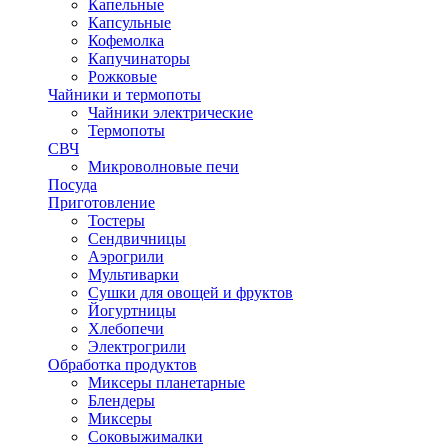
Капельные
Капсульные
Кофемолка
Капучинаторы
Рожковые
Чайники и термопоты
Чайники электрические
Термопоты
СВЧ
Микроволновые печи
Посуда
Приготовление
Тостеры
Сендвичницы
Аэрогрили
Мультиварки
Сушки для овощей и фруктов
Йогуртницы
Хлебопечи
Электрогрили
Обработка продуктов
Миксеры планетарные
Блендеры
Миксеры
Соковыжималки