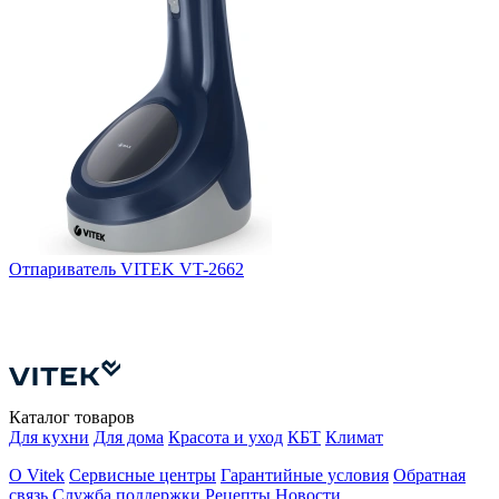
Отпариватель VITEK VT-2662
О
Е
П
В
Каталог товаров
Для кухни
Для дома
Красота и уход
КБТ
Климат
О Vitek
Сервисные центры
Гарантийные условия
Обратная
связь
Служба поддержки
Рецепты
Новости