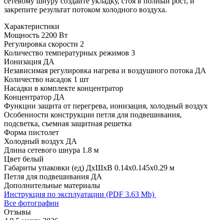
сетевому шнуру создайте укладку, стоя в полный рост, и
закрепите результат потоком холодного воздуха.
Характеристики
Мощность
2200 Вт
Регулировка скорости
2
Количество температурных режимов
3
Ионизация
ДА
Независимая регулировка нагрева и воздушного потока
ДА
Количество насадок
1 шт
Насадки в комплекте
концентратор
Концентратор
ДА
Функции
защита от перегрева, ионизация, холодный воздух
Особенности конструкции
петля для подвешивания,
подсветка, съемная защитная решетка
Форма
пистолет
Холодный воздух
ДА
Длина сетевого шнура
1.8 м
Цвет
белый
Габариты упаковки (ед) ДхШхВ
0.14x0.145x0.29 м
Петля для подвешивания
ДА
Дополнительные материалы
Инструкция по эксплуатации (PDF 3.63 Mb)
Все фотографии
Отзывы