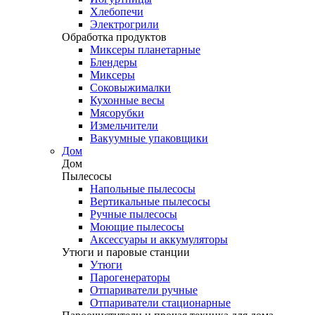
Хлебопечи
Электрогрили
Обработка продуктов
Миксеры планетарные
Блендеры
Миксеры
Соковыжималки
Кухонные весы
Мясорубки
Измельчители
Вакуумные упаковщики
Дом
Дом
Пылесосы
Напольные пылесосы
Вертикальные пылесосы
Ручные пылесосы
Моющие пылесосы
Аксессуары и аккумуляторы
Утюги и паровые станции
Утюги
Парогенераторы
Отпариватели ручные
Отпариватели стационарные