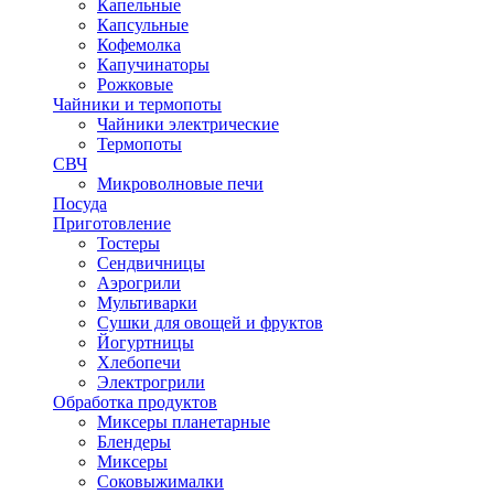
Капельные
Капсульные
Кофемолка
Капучинаторы
Рожковые
Чайники и термопоты
Чайники электрические
Термопоты
СВЧ
Микроволновые печи
Посуда
Приготовление
Тостеры
Сендвичницы
Аэрогрили
Мультиварки
Сушки для овощей и фруктов
Йогуртницы
Хлебопечи
Электрогрили
Обработка продуктов
Миксеры планетарные
Блендеры
Миксеры
Соковыжималки