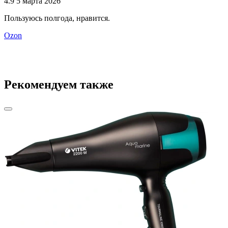
4.9
5 марта 2026
4
Пользуюсь полгода, нравится.
ф
Ozon
Рекомендуем также