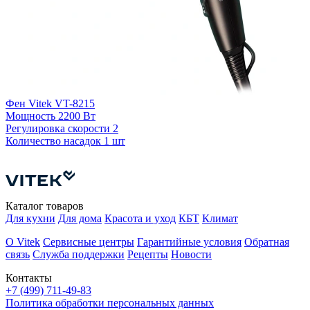
Фен Vitek VT-8215
Мощность
2200 Вт
Ф
Регулировка скорости
2
Количество насадок
1 шт
Р
К
Каталог товаров
Для кухни
Для дома
Красота и уход
КБТ
Климат
О Vitek
Сервисные центры
Гарантийные условия
Обратная
связь
Служба поддержки
Рецепты
Новости
Контакты
+7 (499) 711-49-83
Политика обработки персональных данных