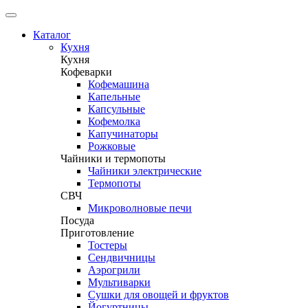
Каталог
Кухня
Кухня
Кофеварки
Кофемашина
Капельные
Капсульные
Кофемолка
Капучинаторы
Рожковые
Чайники и термопоты
Чайники электрические
Термопоты
СВЧ
Микроволновые печи
Посуда
Приготовление
Тостеры
Сендвичницы
Аэрогрили
Мультиварки
Сушки для овощей и фруктов
Йогуртницы