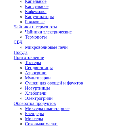
Капельные
Капсульные
Кофемолка
Капучинаторы
Рожковые
Чайники и термопоты
Чайники электрические
Термопоты
СВЧ
Микроволновые печи
Посуда
Приготовление
Тостеры
Сендвичницы
Аэрогрили
Мультиварки
Сушки для овощей и фруктов
Йогуртницы
Хлебопечи
Электрогрили
Обработка продуктов
Миксеры планетарные
Блендеры
Миксеры
Соковыжималки