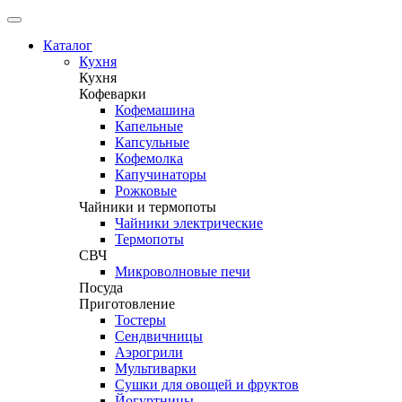
Каталог
Кухня
Кухня
Кофеварки
Кофемашина
Капельные
Капсульные
Кофемолка
Капучинаторы
Рожковые
Чайники и термопоты
Чайники электрические
Термопоты
СВЧ
Микроволновые печи
Посуда
Приготовление
Тостеры
Сендвичницы
Аэрогрили
Мультиварки
Сушки для овощей и фруктов
Йогуртницы