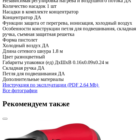
Независимая регулировка нагрева и воздушного потока
ДА
Количество насадок
1 шт
Насадки в комплекте
концентратор
Концентратор
ДА
Функции
защита от перегрева, ионизация, холодный воздух
Особенности конструкции
петля для подвешивания, складная
ручка, съемная защитная решетка
Форма
пистолет
Холодный воздух
ДА
Длина сетевого шнура
1.8 м
Цвет
разноцветный
Габариты упаковки (ед) ДхШхВ
0.16x0.09x0.24 м
Складная ручка
ДА
Петля для подвешивания
ДА
Дополнительные материалы
Инструкция по эксплуатации (PDF 2.64 Mb)
Все фотографии
Рекомендуем также