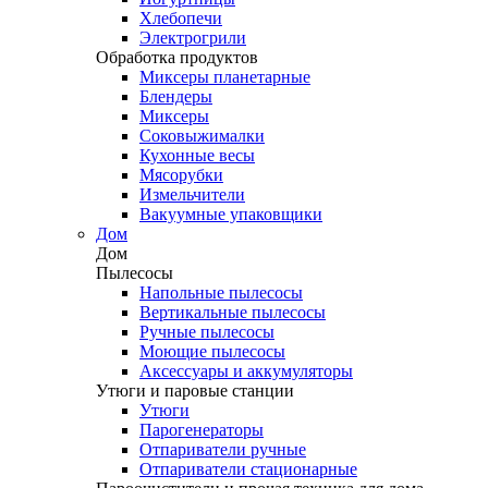
Хлебопечи
Электрогрили
Обработка продуктов
Миксеры планетарные
Блендеры
Миксеры
Соковыжималки
Кухонные весы
Мясорубки
Измельчители
Вакуумные упаковщики
Дом
Дом
Пылесосы
Напольные пылесосы
Вертикальные пылесосы
Ручные пылесосы
Моющие пылесосы
Аксессуары и аккумуляторы
Утюги и паровые станции
Утюги
Парогенераторы
Отпариватели ручные
Отпариватели стационарные