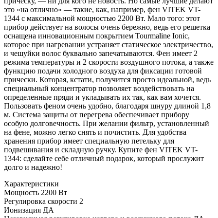
прическу, — ни для кого не новость. Но самые лучшие делают
это «на отлично» — такие, как, например, фен VITEK VT-
1344 с максимальной мощностью 2200 Вт. Мало того: этот
прибор действует на волосы очень бережно, ведь его решетка
оснащена инновационным покрытием Tourmaline Ionic,
которое при нагревании устраняет статическое электричество,
и чешуйки волос буквально запечатываются. Фен имеет 2
режима температуры и 2 скорости воздушного потока, а также
функцию подачи холодного воздуха для фиксации готовой
прически. Которая, кстати, получится просто идеальной, ведь
специальный концентратор позволяет воздействовать на
определенные пряди и укладывать их так, как вам хочется.
Пользовать феном очень удобно, благодаря шнуру длиной 1,8
м. Система защиты от перегрева обеспечивает прибору
особую долговечность. При желании фильтр, установленный
на фене, можно легко снять и почистить. Для удобства
хранения прибор имеет специальную петельку для
подвешивания и складную ручку. Купите фен VITEK VT-
1344: сделайте себе отличный подарок, который прослужит
долго и надежно!
Характеристики
Мощность
2200 Вт
Регулировка скорости
2
Ионизация
ДА