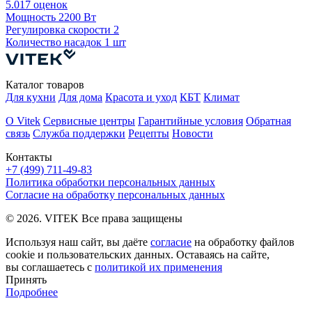
5.0
17 оценок
Мощность
2200 Вт
Р
Регулировка скорости
2
К
Количество насадок
1 шт
Каталог товаров
Для кухни
Для дома
Красота и уход
КБТ
Климат
О Vitek
Сервисные центры
Гарантийные условия
Обратная
связь
Служба поддержки
Рецепты
Новости
Контакты
+7 (499) 711-49-83
Политика обработки персональных данных
Согласие на обработку персональных данных
© 2026. VITEK Все права защищены
Используя наш сайт, вы даёте
согласие
на обработку файлов
cookie и пользовательских данных. Оставаясь на сайте,
вы соглашаетесь с
политикой их применения
Принять
Подробнее