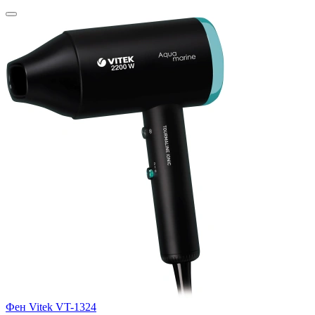
Фен Vitek VT-1324
Ф