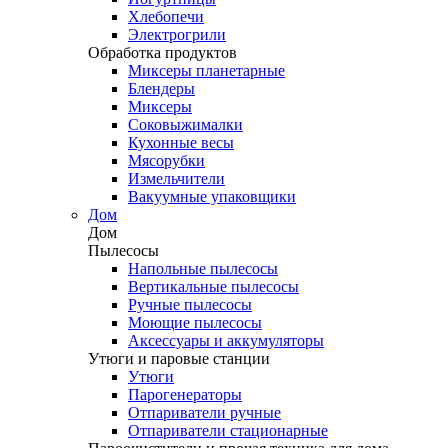
Хлебопечи
Электрогрили
Обработка продуктов
Миксеры планетарные
Блендеры
Миксеры
Соковыжималки
Кухонные весы
Мясорубки
Измельчители
Вакуумные упаковщики
Дом
Дом
Пылесосы
Напольные пылесосы
Вертикальные пылесосы
Ручные пылесосы
Моющие пылесосы
Аксессуары и аккумуляторы
Утюги и паровые станции
Утюги
Парогенераторы
Отпариватели ручные
Отпариватели стационарные