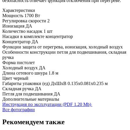
безопасность отвечает функция отключения при перегреве.
Характеристики
Мощность
1700 Вт
Регулировка скорости
2
Ионизация
ДА
Количество насадок
1 шт
Насадки в комплекте
концентратор
Концентратор
ДА
Функции
защита от перегрева, ионизация, холодный воздух
Особенности конструкции
петля для подвешивания, складная
ручка
Форма
пистолет
Холодный воздух
ДА
Длина сетевого шнура
1.8 м
Цвет
черный
Габариты упаковки (ед) ДхШхВ
0.135x0.081x0.235 м
Складная ручка
ДА
Петля для подвешивания
ДА
Дополнительные материалы
Инструкция по эксплуатации (PDF 1.20 Mb)
Все фотографии
Рекомендуем также