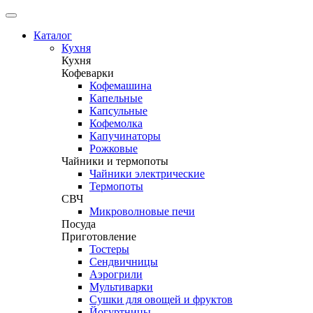
Каталог
Кухня
Кухня
Кофеварки
Кофемашина
Капельные
Капсульные
Кофемолка
Капучинаторы
Рожковые
Чайники и термопоты
Чайники электрические
Термопоты
СВЧ
Микроволновые печи
Посуда
Приготовление
Тостеры
Сендвичницы
Аэрогрили
Мультиварки
Сушки для овощей и фруктов
Йогуртницы