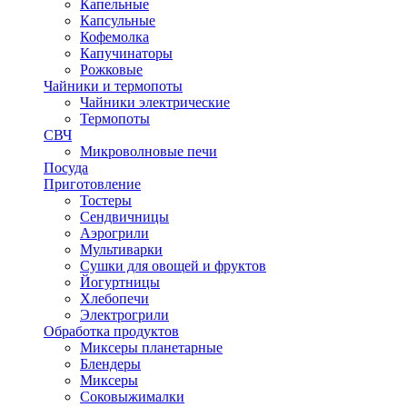
Капельные
Капсульные
Кофемолка
Капучинаторы
Рожковые
Чайники и термопоты
Чайники электрические
Термопоты
СВЧ
Микроволновые печи
Посуда
Приготовление
Тостеры
Сендвичницы
Аэрогрили
Мультиварки
Сушки для овощей и фруктов
Йогуртницы
Хлебопечи
Электрогрили
Обработка продуктов
Миксеры планетарные
Блендеры
Миксеры
Соковыжималки