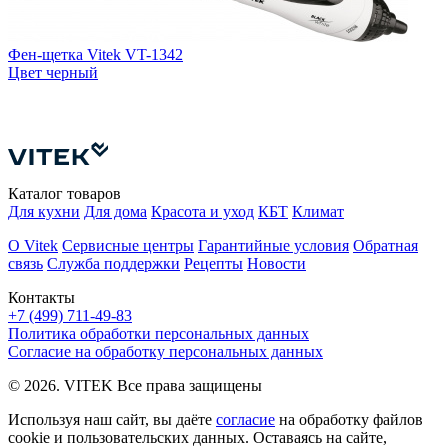
Ф
Фен-щетка Vitek VT-1342
5
Цвет
черный
К
К
Каталог товаров
Для кухни
Для дома
Красота и уход
КБТ
Климат
О Vitek
Сервисные центры
Гарантийные условия
Обратная
связь
Служба поддержки
Рецепты
Новости
Контакты
+7 (499) 711-49-83
Политика обработки персональных данных
Согласие на обработку персональных данных
© 2026. VITEK Все права защищены
Используя наш сайт, вы даёте
согласие
на обработку файлов
cookie и пользовательских данных. Оставаясь на сайте,