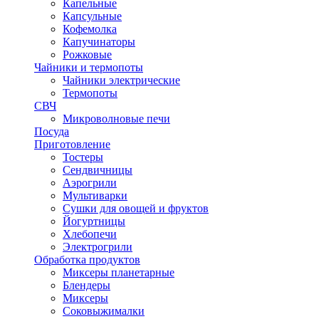
Капельные
Капсульные
Кофемолка
Капучинаторы
Рожковые
Чайники и термопоты
Чайники электрические
Термопоты
СВЧ
Микроволновые печи
Посуда
Приготовление
Тостеры
Сендвичницы
Аэрогрили
Мультиварки
Сушки для овощей и фруктов
Йогуртницы
Хлебопечи
Электрогрили
Обработка продуктов
Миксеры планетарные
Блендеры
Миксеры
Соковыжималки