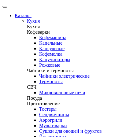
Каталог
Кухня
Кухня
Кофеварки
Кофемашина
Капельные
Капсульные
Кофемолка
Капучинаторы
Рожковые
Чайники и термопоты
Чайники электрические
Термопоты
СВЧ
Микроволновые печи
Посуда
Приготовление
Тостеры
Сендвичницы
Аэрогрили
Мультиварки
Сушки для овощей и фруктов
Йогуртницы