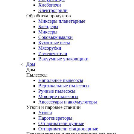
Хлебопечи
Электрогрили
Обработка продуктов
Миксеры планетарные
Блендеры
Миксеры
Соковыжималки
Кухонные весы
Мясорубки
Измельчители
Вакуумные упаковщики
Дом
Дом
Пылесосы
Напольные пылесосы
Вертикальные пылесосы
Ручные пылесосы
Моющие пылесосы
Аксессуары и аккумуляторы
Утюги и паровые станции
Утюги
Парогенераторы
Отпариватели ручные
Отпариватели стационарные