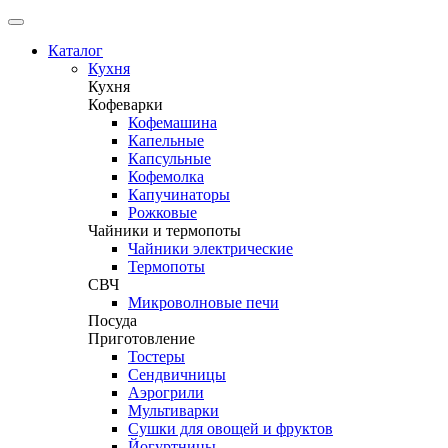
Каталог
Кухня
Кухня
Кофеварки
Кофемашина
Капельные
Капсульные
Кофемолка
Капучинаторы
Рожковые
Чайники и термопоты
Чайники электрические
Термопоты
СВЧ
Микроволновые печи
Посуда
Приготовление
Тостеры
Сендвичницы
Аэрогрили
Мультиварки
Сушки для овощей и фруктов
Йогуртницы