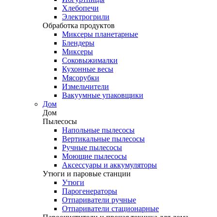
Хлебопечи
Электрогрили
Обработка продуктов
Миксеры планетарные
Блендеры
Миксеры
Соковыжималки
Кухонные весы
Мясорубки
Измельчители
Вакуумные упаковщики
Дом
Дом
Пылесосы
Напольные пылесосы
Вертикальные пылесосы
Ручные пылесосы
Моющие пылесосы
Аксессуары и аккумуляторы
Утюги и паровые станции
Утюги
Парогенераторы
Отпариватели ручные
Отпариватели стационарные