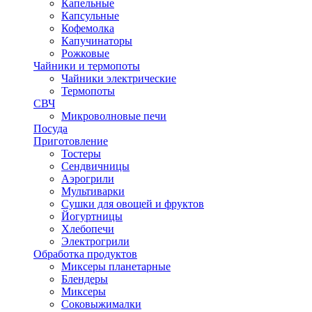
Капельные
Капсульные
Кофемолка
Капучинаторы
Рожковые
Чайники и термопоты
Чайники электрические
Термопоты
СВЧ
Микроволновые печи
Посуда
Приготовление
Тостеры
Сендвичницы
Аэрогрили
Мультиварки
Сушки для овощей и фруктов
Йогуртницы
Хлебопечи
Электрогрили
Обработка продуктов
Миксеры планетарные
Блендеры
Миксеры
Соковыжималки