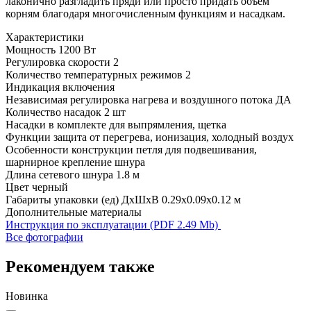
лаконично разгладить пряди или просто придать объем
корням благодаря многочисленным функциям и насадкам.
Характеристики
Мощность
1200 Вт
Регулировка скорости
2
Количество температурных режимов
2
Индикация
включения
Независимая регулировка нагрева и воздушного потока
ДА
Количество насадок
2 шт
Насадки в комплекте
для выпрямления, щетка
Функции
защита от перегрева, ионизация, холодный воздух
Особенности конструкции
петля для подвешивания,
шарнирное крепление шнура
Длина сетевого шнура
1.8 м
Цвет
черный
Габариты упаковки (ед) ДхШхВ
0.29x0.09x0.12 м
Дополнительные материалы
Инструкция по эксплуатации (PDF 2.49 Mb)
Все фотографии
Рекомендуем также
Новинка