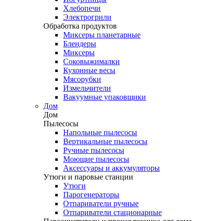
Хлебопечи
Электрогрили
Обработка продуктов
Миксеры планетарные
Блендеры
Миксеры
Соковыжималки
Кухонные весы
Мясорубки
Измельчители
Вакуумные упаковщики
Дом
Дом
Пылесосы
Напольные пылесосы
Вертикальные пылесосы
Ручные пылесосы
Моющие пылесосы
Аксессуары и аккумуляторы
Утюги и паровые станции
Утюги
Парогенераторы
Отпариватели ручные
Отпариватели стационарные