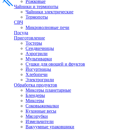
Рожковые
Чайники и термопоты
Чайники электрические
Термопоты
СВЧ
Микроволновые печи
Посуда
Приготовление
Тостеры
Сендвичницы
Аэрогрили
Мультиварки
Сушки для овощей и фруктов
Йогуртницы
Хлебопечи
Электрогрили
Обработка продуктов
Миксеры планетарные
Блендеры
Миксеры
Соковыжималки
Кухонные весы
Мясорубки
Измельчители
Вакуумные упаковщики