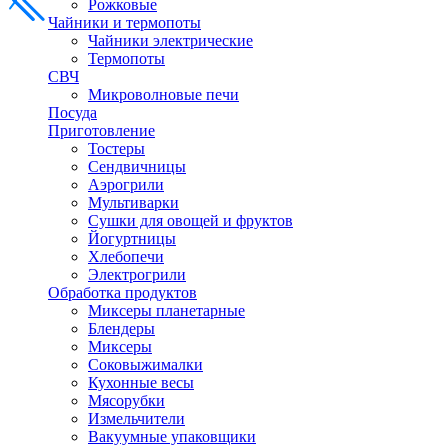
Рожковые
Чайники и термопоты
Чайники электрические
Термопоты
СВЧ
Микроволновые печи
Посуда
Приготовление
Тостеры
Сендвичницы
Аэрогрили
Мультиварки
Сушки для овощей и фруктов
Йогуртницы
Хлебопечи
Электрогрили
Обработка продуктов
Миксеры планетарные
Блендеры
Миксеры
Соковыжималки
Кухонные весы
Мясорубки
Измельчители
Вакуумные упаковщики