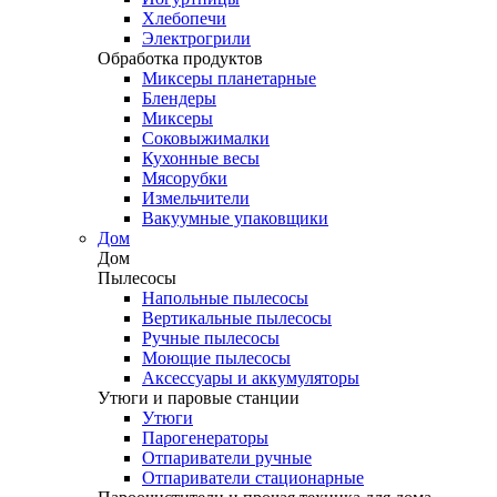
Хлебопечи
Электрогрили
Обработка продуктов
Миксеры планетарные
Блендеры
Миксеры
Соковыжималки
Кухонные весы
Мясорубки
Измельчители
Вакуумные упаковщики
Дом
Дом
Пылесосы
Напольные пылесосы
Вертикальные пылесосы
Ручные пылесосы
Моющие пылесосы
Аксессуары и аккумуляторы
Утюги и паровые станции
Утюги
Парогенераторы
Отпариватели ручные
Отпариватели стационарные