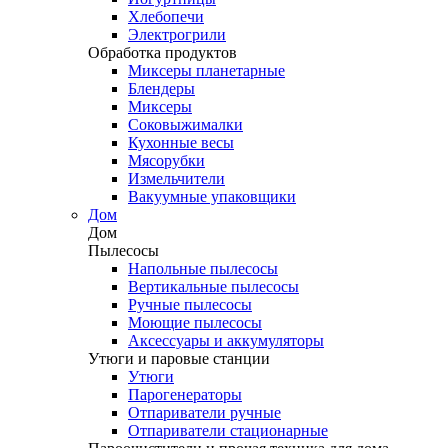
Хлебопечи
Электрогрили
Обработка продуктов
Миксеры планетарные
Блендеры
Миксеры
Соковыжималки
Кухонные весы
Мясорубки
Измельчители
Вакуумные упаковщики
Дом
Дом
Пылесосы
Напольные пылесосы
Вертикальные пылесосы
Ручные пылесосы
Моющие пылесосы
Аксессуары и аккумуляторы
Утюги и паровые станции
Утюги
Парогенераторы
Отпариватели ручные
Отпариватели стационарные