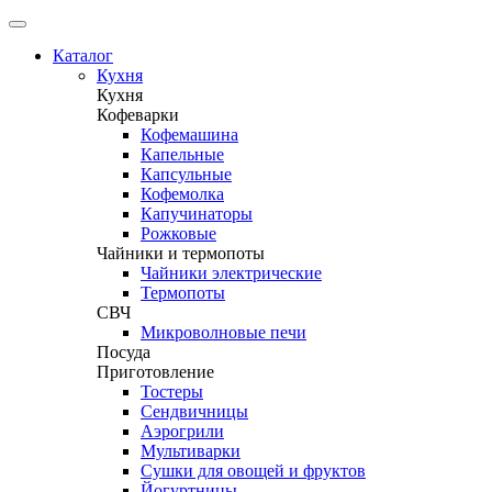
Каталог
Кухня
Кухня
Кофеварки
Кофемашина
Капельные
Капсульные
Кофемолка
Капучинаторы
Рожковые
Чайники и термопоты
Чайники электрические
Термопоты
СВЧ
Микроволновые печи
Посуда
Приготовление
Тостеры
Сендвичницы
Аэрогрили
Мультиварки
Сушки для овощей и фруктов
Йогуртницы