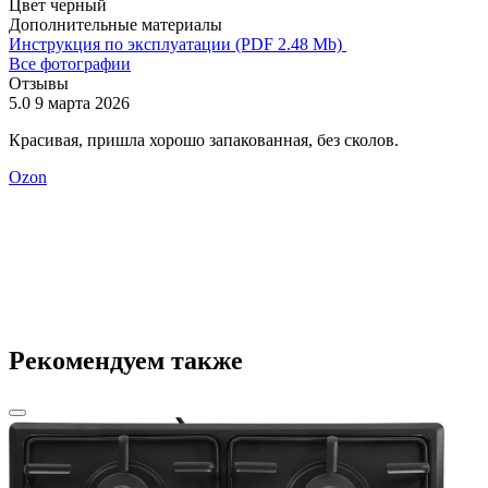
Цвет
черный
Дополнительные материалы
Инструкция по эксплуатации (PDF 2.48 Mb)
Все фотографии
Отзывы
5.0
9 марта 2026
5
Красивая, пришла хорошо запакованная, без сколов.
П
у
Ozon
д
Рекомендуем также