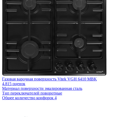
Газовая варочная поверхность Vitek VGH 6410 MBK
4.8
15 оценок
Материал поверхности
эмалированная сталь
Г
Тип переключателей
поворотные
5
Общее количество конфорок
4
М
Т
О