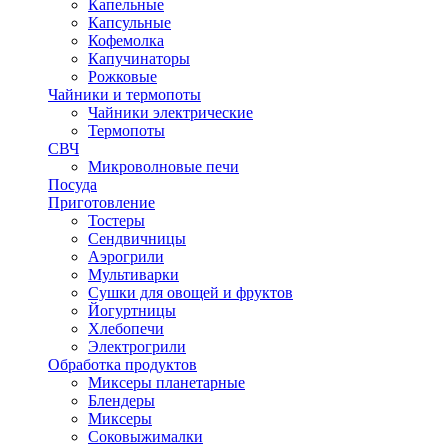
Капельные
Капсульные
Кофемолка
Капучинаторы
Рожковые
Чайники и термопоты
Чайники электрические
Термопоты
СВЧ
Микроволновые печи
Посуда
Приготовление
Тостеры
Сендвичницы
Аэрогрили
Мультиварки
Сушки для овощей и фруктов
Йогуртницы
Хлебопечи
Электрогрили
Обработка продуктов
Миксеры планетарные
Блендеры
Миксеры
Соковыжималки