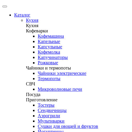
Каталог
Кухня
Кухня
Кофеварки
Кофемашина
Капельные
Капсульные
Кофемолка
Капучинаторы
Рожковые
Чайники и термопоты
Чайники электрические
Термопоты
СВЧ
Микроволновые печи
Посуда
Приготовление
Тостеры
Сендвичницы
Аэрогрили
Мультиварки
Сушки для овощей и фруктов
Йогуртницы