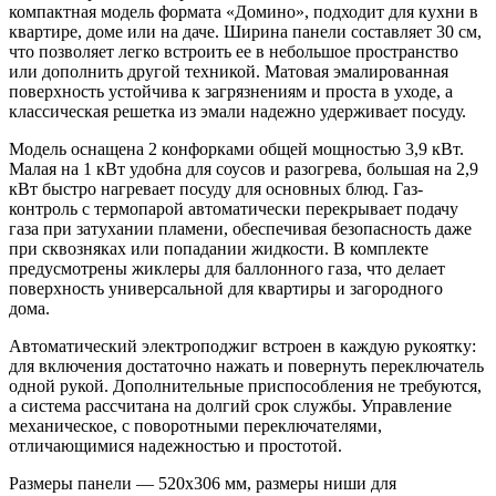
компактная модель формата «Домино», подходит для кухни в
квартире, доме или на даче. Ширина панели составляет 30 см,
что позволяет легко встроить ее в небольшое пространство
или дополнить другой техникой. Матовая эмалированная
поверхность устойчива к загрязнениям и проста в уходе, а
классическая решетка из эмали надежно удерживает посуду.
Модель оснащена 2 конфорками общей мощностью 3,9 кВт.
Малая на 1 кВт удобна для соусов и разогрева, большая на 2,9
кВт быстро нагревает посуду для основных блюд. Газ-
контроль с термопарой автоматически перекрывает подачу
газа при затухании пламени, обеспечивая безопасность даже
при сквозняках или попадании жидкости. В комплекте
предусмотрены жиклеры для баллонного газа, что делает
поверхность универсальной для квартиры и загородного
дома.
Автоматический электроподжиг встроен в каждую рукоятку:
для включения достаточно нажать и повернуть переключатель
одной рукой. Дополнительные приспособления не требуются,
а система рассчитана на долгий срок службы. Управление
механическое, с поворотными переключателями,
отличающимися надежностью и простотой.
Размеры панели — 520x306 мм, размеры ниши для