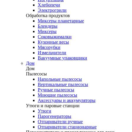
Хлебопечи
Электрогрили
Обработка продуктов
Миксеры планетарные
Блендеры
Миксеры
Соковыжималки
Кухонные весы
Мясорубки
Измельчители
Вакуумные упаковщики
Дом
Дом
Пылесосы
Напольные пылесосы
Вертикальные пылесосы
Ручные пылесосы
Моющие пылесосы
Аксессуары и аккумуляторы
Утюги и паровые станции
Утюги
Парогенераторы
Отпариватели ручные
Отпариватели стационарные