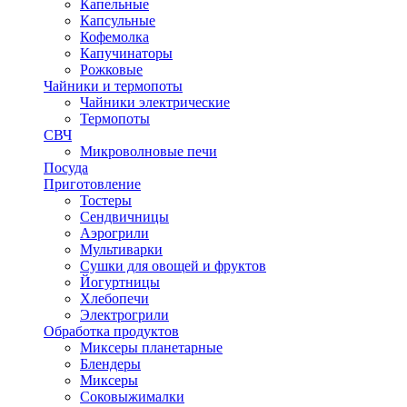
Капельные
Капсульные
Кофемолка
Капучинаторы
Рожковые
Чайники и термопоты
Чайники электрические
Термопоты
СВЧ
Микроволновые печи
Посуда
Приготовление
Тостеры
Сендвичницы
Аэрогрили
Мультиварки
Сушки для овощей и фруктов
Йогуртницы
Хлебопечи
Электрогрили
Обработка продуктов
Миксеры планетарные
Блендеры
Миксеры
Соковыжималки