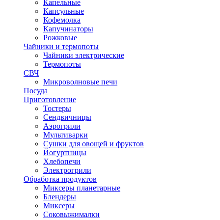
Капельные
Капсульные
Кофемолка
Капучинаторы
Рожковые
Чайники и термопоты
Чайники электрические
Термопоты
СВЧ
Микроволновые печи
Посуда
Приготовление
Тостеры
Сендвичницы
Аэрогрили
Мультиварки
Сушки для овощей и фруктов
Йогуртницы
Хлебопечи
Электрогрили
Обработка продуктов
Миксеры планетарные
Блендеры
Миксеры
Соковыжималки