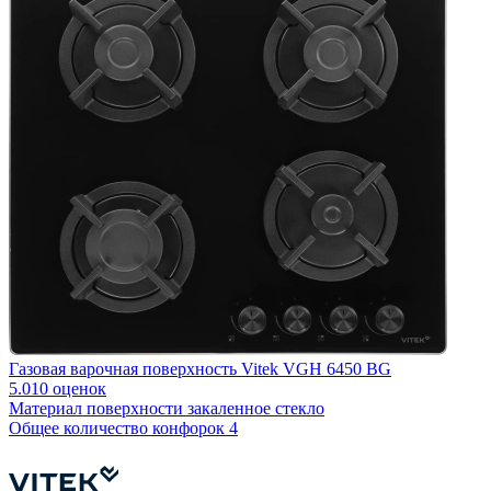
Газовая варочная поверхность Vitek VGH 6450 BG
Г
5.0
10 оценок
5
Материал поверхности
закаленное стекло
М
Общее количество конфорок
4
О