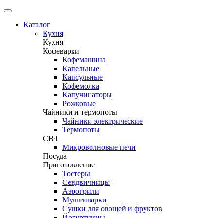
Каталог
Кухня
Кухня
Кофеварки
Кофемашина
Капельные
Капсульные
Кофемолка
Капучинаторы
Рожковые
Чайники и термопоты
Чайники электрические
Термопоты
СВЧ
Микроволновые печи
Посуда
Приготовление
Тостеры
Сендвичницы
Аэрогрили
Мультиварки
Сушки для овощей и фруктов
Йогуртницы