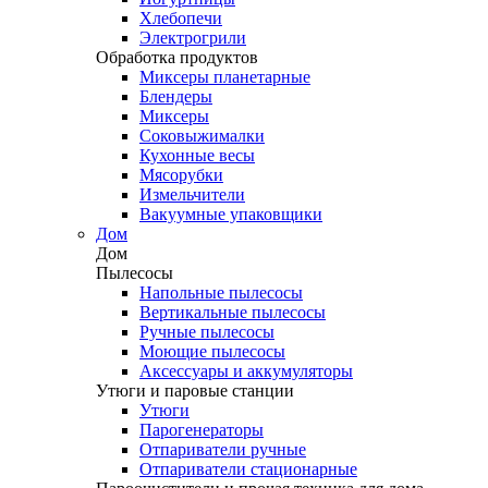
Хлебопечи
Электрогрили
Обработка продуктов
Миксеры планетарные
Блендеры
Миксеры
Соковыжималки
Кухонные весы
Мясорубки
Измельчители
Вакуумные упаковщики
Дом
Дом
Пылесосы
Напольные пылесосы
Вертикальные пылесосы
Ручные пылесосы
Моющие пылесосы
Аксессуары и аккумуляторы
Утюги и паровые станции
Утюги
Парогенераторы
Отпариватели ручные
Отпариватели стационарные