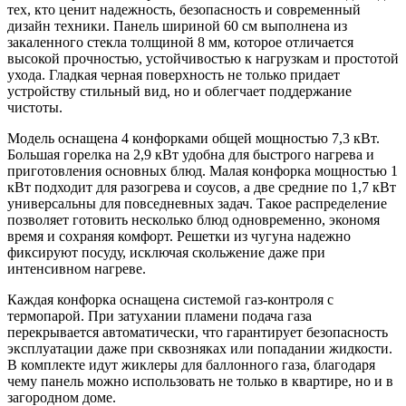
тех, кто ценит надежность, безопасность и современный
дизайн техники. Панель шириной 60 см выполнена из
закаленного стекла толщиной 8 мм, которое отличается
высокой прочностью, устойчивостью к нагрузкам и простотой
ухода. Гладкая черная поверхность не только придает
устройству стильный вид, но и облегчает поддержание
чистоты.
Модель оснащена 4 конфорками общей мощностью 7,3 кВт.
Большая горелка на 2,9 кВт удобна для быстрого нагрева и
приготовления основных блюд. Малая конфорка мощностью 1
кВт подходит для разогрева и соусов, а две средние по 1,7 кВт
универсальны для повседневных задач. Такое распределение
позволяет готовить несколько блюд одновременно, экономя
время и сохраняя комфорт. Решетки из чугуна надежно
фиксируют посуду, исключая скольжение даже при
интенсивном нагреве.
Каждая конфорка оснащена системой газ-контроля с
термопарой. При затухании пламени подача газа
перекрывается автоматически, что гарантирует безопасность
эксплуатации даже при сквозняках или попадании жидкости.
В комплекте идут жиклеры для баллонного газа, благодаря
чему панель можно использовать не только в квартире, но и в
загородном доме.