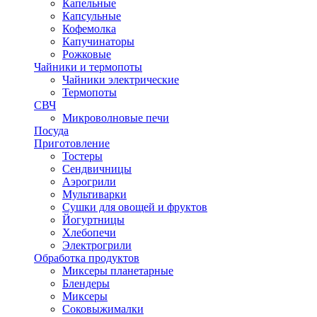
Капельные
Капсульные
Кофемолка
Капучинаторы
Рожковые
Чайники и термопоты
Чайники электрические
Термопоты
СВЧ
Микроволновые печи
Посуда
Приготовление
Тостеры
Сендвичницы
Аэрогрили
Мультиварки
Сушки для овощей и фруктов
Йогуртницы
Хлебопечи
Электрогрили
Обработка продуктов
Миксеры планетарные
Блендеры
Миксеры
Соковыжималки