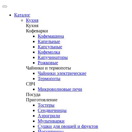
Каталог
Кухня
Кухня
Кофеварки
Кофемашина
Капельные
Капсульные
Кофемолка
Капучинаторы
Рожковые
Чайники и термопоты
Чайники электрические
Термопоты
СВЧ
Микроволновые печи
Посуда
Приготовление
Тостеры
Сендвичницы
Аэрогрили
Мультиварки
Сушки для овощей и фруктов
Йогуртницы