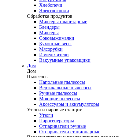
Хлебопечи
Электрогрили
Обработка продуктов
Миксеры планетарные
Блендеры
Миксеры
Соковыжималки
Кухонные весы
Мясорубки
Измельчители
Вакуумные упаковщики
Дом
Дом
Пылесосы
Напольные пылесосы
Вертикальные пылесосы
Ручные пылесосы
Моющие пылесосы
Аксессуары и аккумуляторы
Утюги и паровые станции
Утюги
Парогенераторы
Отпариватели ручные
Отпариватели стационарные