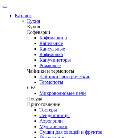
Каталог
Кухня
Кухня
Кофеварки
Кофемашина
Капельные
Капсульные
Кофемолка
Капучинаторы
Рожковые
Чайники и термопоты
Чайники электрические
Термопоты
СВЧ
Микроволновые печи
Посуда
Приготовление
Тостеры
Сендвичницы
Аэрогрили
Мультиварки
Сушки для овощей и фруктов
Йогуртницы