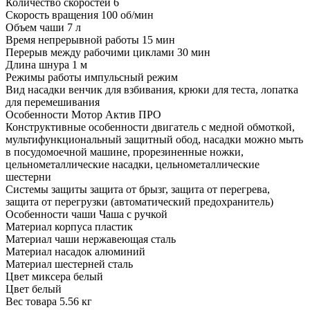
Количество скоростей
6
Скорость вращения
100 об/мин
Объем чаши
7 л
Время непрерывной работы
15 мин
Перерыв между рабочими циклами
30 мин
Длина шнура
1 м
Режимы работы
импульсный режим
Вид насадки
венчик для взбивания, крюки для теста, лопатка
для перемешивания
Особенности
Мотор Актив ПРО
Конструктивные особенности
двигатель с медной обмоткой,
мультифункциональный защитный обод, насадки можно мыть
в посудомоечной машине, прорезиненные ножки,
цельнометаллические насадки, цельнометаллические
шестерни
Системы защиты
защита от брызг, защита от перегрева,
защита от перегрузки (автоматический предохранитель)
Особенности чаши
Чаша с ручкой
Материал корпуса
пластик
Материал чаши
нержавеющая сталь
Материал насадок
алюминий
Материал шестерней
сталь
Цвет миксера
белый
Цвет
белый
Вес товара
5.56 кг