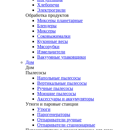
Хлебопечи
Электрогрили
Обработка продуктов
Миксеры планетарные
Блендеры
Миксеры
Соковыжималки
Кухонные весы
Мясорубки
Измельчители
Вакуумные упаковщики
Дом
Дом
Пылесосы
Напольные пылесосы
Вертикальные пылесосы
Ручные пылесосы
Моющие пылесосы
Аксессуары и аккумуляторы
Утюги и паровые станции
Утюги
Парогенераторы
Отпариватели ручные
Отпариватели стационарные