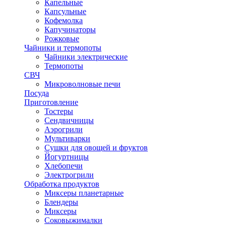
Капельные
Капсульные
Кофемолка
Капучинаторы
Рожковые
Чайники и термопоты
Чайники электрические
Термопоты
СВЧ
Микроволновые печи
Посуда
Приготовление
Тостеры
Сендвичницы
Аэрогрили
Мультиварки
Сушки для овощей и фруктов
Йогуртницы
Хлебопечи
Электрогрили
Обработка продуктов
Миксеры планетарные
Блендеры
Миксеры
Соковыжималки