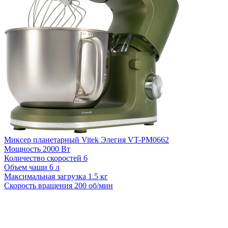
Миксер планетарный Vitek Элегия VT-PM0662
Мощность
2000 Вт
Количество скоростей
6
Объем чаши
6 л
Максимальная загрузка
1.5 кг
Скорость вращения
200 об/мин