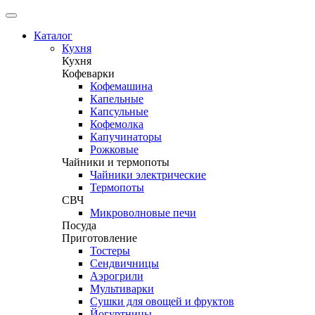
Каталог
Кухня
Кухня
Кофеварки
Кофемашина
Капельные
Капсульные
Кофемолка
Капучинаторы
Рожковые
Чайники и термопоты
Чайники электрические
Термопоты
СВЧ
Микроволновые печи
Посуда
Приготовление
Тостеры
Сендвичницы
Аэрогрили
Мультиварки
Сушки для овощей и фруктов
Йогуртницы