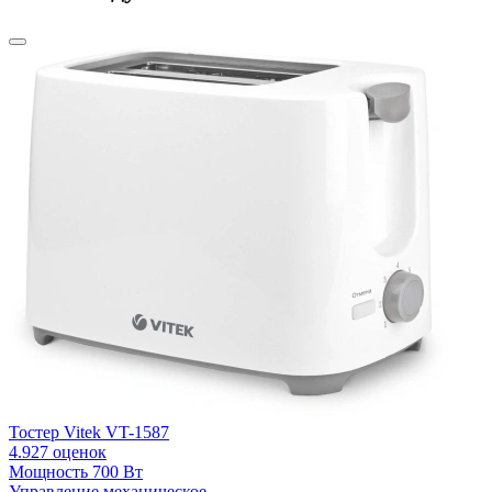
Тостер Vitek VT-1587
Т
4.9
27 оценок
Мощность
700 Вт
Управление
механическое