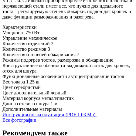
VT-7156. Стильный прибор в корпусе из прочного пластика и
нержавеющей стали имеет все, что нужно для идеального
тоста – регулируемую степень обжарки, поддон для крошек и
даже функции размораживания и разогрева.
Характеристики
Мощность
750 Вт
Управление
механическое
Количество отделений
2
Количество режимов
3
Количество степеней обжаривания
7
Режимы
подогрев тостов, разморозка и обжаривание
Конструктивные особенности
выдвижной лоток для крошек,
отсек для шнура
Функциональные особенности
автоцентрирование тостов
Вес товара
1.25 кг
Цвет
серебристый
Цвет дополнительный
черный
Материал корпуса
металл/пластик
Длина сетевого шнура
1 м
Дополнительные материалы
Инструкция по эксплуатации (PDF 1.03 Mb)
Все фотографии
Рекомендуем также