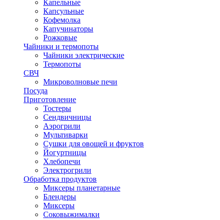
Капельные
Капсульные
Кофемолка
Капучинаторы
Рожковые
Чайники и термопоты
Чайники электрические
Термопоты
СВЧ
Микроволновые печи
Посуда
Приготовление
Тостеры
Сендвичницы
Аэрогрили
Мультиварки
Сушки для овощей и фруктов
Йогуртницы
Хлебопечи
Электрогрили
Обработка продуктов
Миксеры планетарные
Блендеры
Миксеры
Соковыжималки