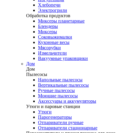
Хлебопечи
Электрогрили
Обработка продуктов
Миксеры планетарные
Блендеры
Миксеры
Соковыжималки
Кухонные весы
Мясорубки
Измельчители
Вакуумные упаковщики
Дом
Дом
Пылесосы
Напольные пылесосы
Вертикальные пылесосы
Ручные пылесосы
Моющие пылесосы
Аксессуары и аккумуляторы
Утюги и паровые станции
Утюги
Парогенераторы
Отпариватели ручные
Отпариватели стационарные